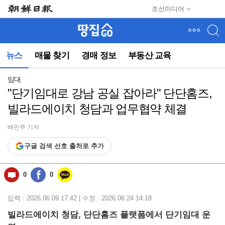
메
조선미디어
뉴
건
너
뛰
뉴스
매물 찾기
경매 정보
부동산 교육
기
(컨
텐
임대
츠
"단기임대로 강남 공실 잡아라" 단단홈즈,
영
빌라드에이치 청담과 업무협약 체결
역
으
로
배민주 기자
바
구글 검색 선호 출처로 추가
로
이
동)
0
0
입력 : 2026.06.09 17:42 | 수정 : 2026.06.24 14:18
빌라드에이치 청담, 단단홈즈 플랫폼에서 단기임대 운