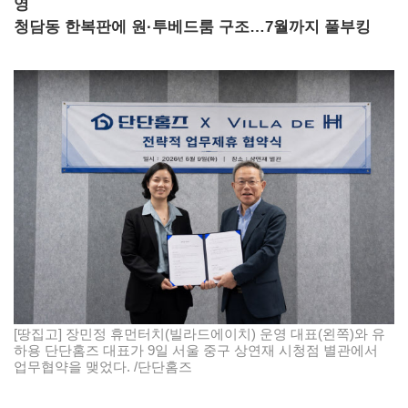
영
청담동 한복판에 원·투베드룸 구조…7월까지 풀부킹
[땅집고] 장민정 휴먼터치(빌라드에이치) 운영 대표(왼쪽)와 유
하용 단단홈즈 대표가 9일 서울 중구 상연재 시청점 별관에서
업무협약을 맺었다. /단단홈즈