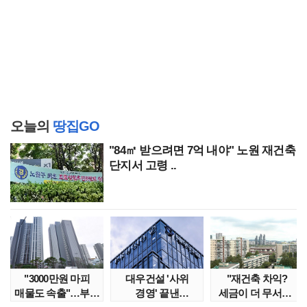
오늘의
땅집GO
"84㎡ 받으려면 7억 내야" 노원 재건축
단지서 고령 ..
"3000만원 마피
대우건설 '사위
"재건축 차익?
매물도 속출"…부산
경영' 끝낸
세금이 더 무서워"