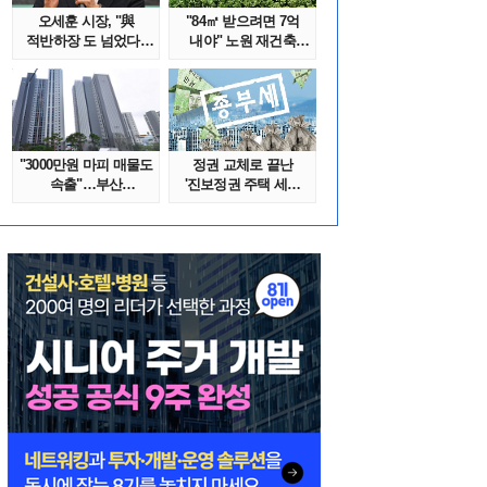
오세훈 시장, "與
"84㎡ 받으려면 7억
적반하장 도 넘었다"
내야" 노원 재건축
반박한 이유는
단지서 고령 ..
"3000만원 마피 매물도
정권 교체로 끝난
속출"…부산
'진보정권 주택 세금
대단지서도 잔금..
폭탄'