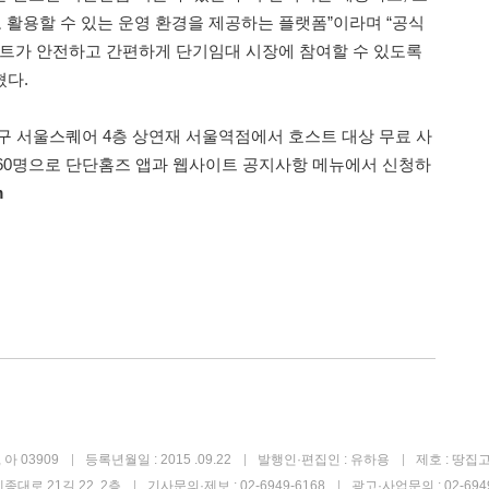
활용할 수 있는 운영 환경을 제공하는 플랫폼”이라며 “공식
스트가 안전하고 간편하게 단기임대 시장에 참여할 수 있도록
혔다.
중구 서울스퀘어 4층 상연재 서울역점에서 호스트 대상 무료 사
60명으로 단단홈즈 앱과 웹사이트 공지사항 메뉴에서 신청하
m
아 03909
등록년월일 : 2015 .09.22
발행인·편집인 : 유하용
제호 : 땅집
종대로 21길 22, 2층
기사문의·제보 : 02-6949-6168
광고·사업문의 : 02-6949