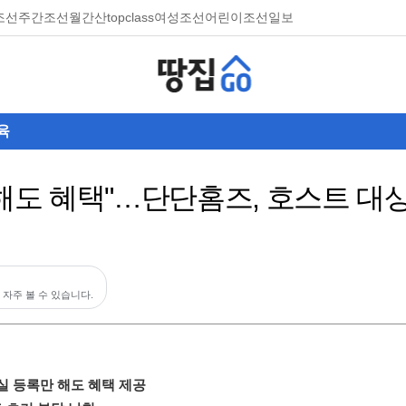
조선
주간조선
월간산
topclass
여성조선
어린이조선일보
육
 해도 혜택"…단단홈즈, 호스트 대상
 자주 볼 수 있습니다.
실 등록만 해도 혜택 제공