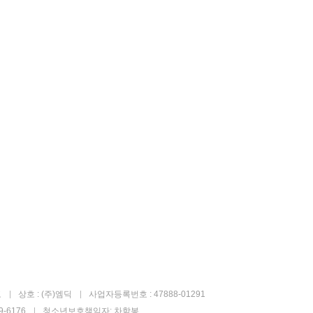
고
상호 : (주)엠딕
사업자등록번호 : 47888-01291
-6176
청소년보호책임자: 차학봉