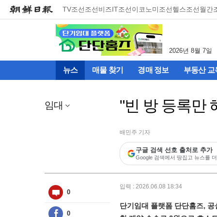
메
TV조선
조선비즈
IT조선
이코노미조선
헬스조선
월간
뉴
건
너
뛰
2026년 8월 7일
기
(컨
뉴스
매물 찾기
경매 정보
부동산 교
텐
츠
영
"빈 방 등록만
역
임대
으
로
바
배민주 기자
로
구글 검색 선호 출처로 추가
이
Google 검색에서 땅집고 뉴스를 더
동)
입력 : 2026.06.08 18:34
0
단기임대 플랫폼 단단홈즈, 공
0