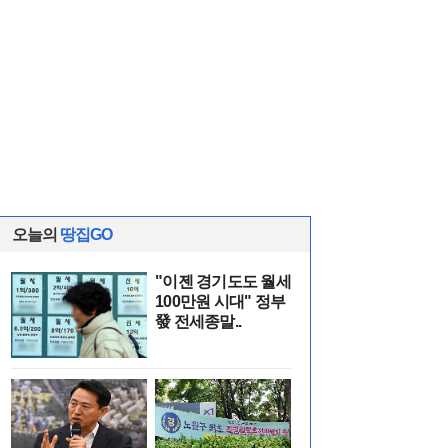
오늘의
땅집GO
"이젠 경기도도 월세
100만원 시대" 정부
發 전세종말..