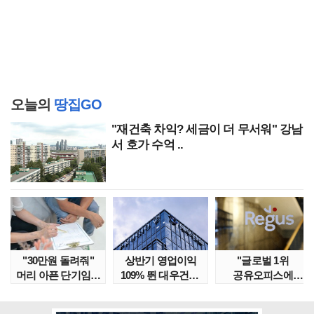
오늘의
땅집GO
"재건축 차익? 세금이 더 무서워" 강남
서 호가 수억 ..
"30만원 돌려줘"
상반기 영업이익
"글로벌 1위
머리 아픈 단기임대
109% 뛴 대우건설,
공유오피스에
보증금 분쟁 막..
주가는 '고점 대..
속았다" 1년간
줄적자, 리..