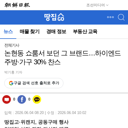
메
조선미디어
뉴
건
너
뛰
뉴스
매물 찾기
경매 정보
부동산 교육
기
(컨
텐
전체기사
츠
논현동 쇼룸서 보던 그 브랜드…하이엔드
영
주방·가구 30% 찬스
역
으
로
박기홍 기자
바
구글 검색 선호 출처로 추가
로
이
동)
0
0
입력 : 2026.06.04 08:20 | 수정 : 2026.06.04 10:02
땅집고·위캔지, 공동구매 행사