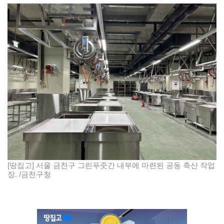
[땅집고] 서울 금천구 그린푸줏간 내부에 마련된 공동 축산 작업
장. /금천구청