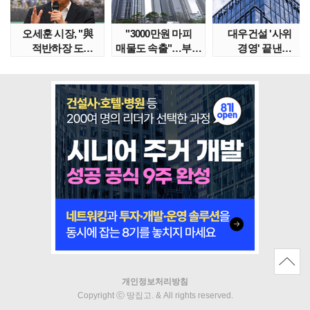
오세훈 시장, "與
"3000만원 마피
대우건설 '사위
적반하장 도
매물도 속출"…부산
경영' 끝낸
넘었다" 반박한
대단지서도 잔금..
이유?…'정통
이유는
대우맨' 사..
개인정보처리방침
Copyright ⓒ 땅집고. & All rights reserved.