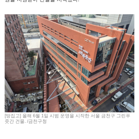
[땅집고] 올해 6월 1일 시범 운영을 시작한 서울 금천구 그린푸
줏간 건물. /금천구청