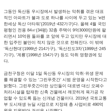
그동안 독산동 우시장에서 발생하는 악취를 겪은 대표
적인 아파트가 불과 도로 하나를 사이에 두고 있는 ‘e편
한세상 독산 더타워’(2019년·432가구)다. 올해 4월 국민
평형인 전용 84㎡(34평) 32층 주택이 9억3000만원에 팔
리면서 10억원 돌파를 코 앞에 두고 있지만 우시장에 대
한 입주민 불만이 적지 않은 것으로 전해진다. 이 밖에
‘독산현대’(1999년·214가구), ‘독산진도3차’(1999년·245
가구), ‘계룡’(1998년·154가구) 등도 악취 영향권에 있
다.
금천구청은 이달 1일 독산동 우시장의 악취·위생 문제
를 해결할 수 있는 ‘그린푸줏간’ 시범 운영을 시작한다고
밝혔다. 그린푸줏간이란 상인들이 대로변 대신 오폐수
처리시설을 탑재한 신축 건물에서 깨끗하게 육가공 작
업할 수 있도록 돕는 신개념 건물이다. 2019년 국토교통
부 도시재생 뉴딜 사업으로 지정돼 총 사업비로 490억
원을 지원받아 건설을 시작했다.