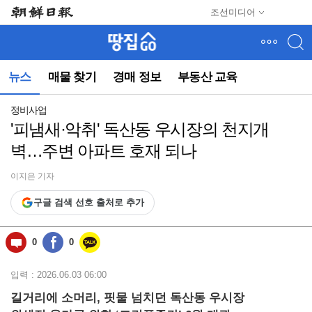
메
조선미디어
뉴
건
너
뛰
뉴스
매물 찾기
경매 정보
부동산 교육
기
(컨
텐
정비사업
츠
'피냄새·악취' 독산동 우시장의 천지개
영
벽…주변 아파트 호재 되나
역
으
로
이지은 기자
바
구글 검색 선호 출처로 추가
로
이
동)
0
0
입력 : 2026.06.03 06:00
길거리에 소머리, 핏물 넘치던 독산동 우시장