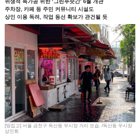
위생적 육가공 위한 ‘그린푸줏간’ 6월 개관
주차장, 카페 등 주민 커뮤니티 시설도
상인 이용 독려, 작업 동선 확보가 관건될 듯
[땅집고] 서울 금천구 독산동 우시장 거리 모습. /독산동 우시장
상인회