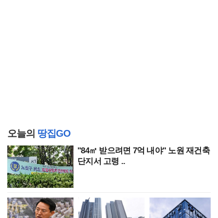
오늘의
땅집GO
"84㎡ 받으려면 7억 내야" 노원 재건축
단지서 고령 ..