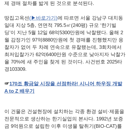
제 경매 절차를 밟게 된 것으로 분석된다.
땅집고옥션
(▶바로가기)
에 따르면 서울 강남구 대치동
일대 지상 5층, 연면적 795.5㎡(240평) 규모 ‘한기빌
딩’이 지난 5월 12일 68억5300만원에 낙찰됐다. 올해 2
월 감정가인 97억8880만원에 첫 경매를 진행했지만 응
찰자가 없어 두 차례 연속으로 유찰됐는데, 3회차에서
최저입찰가가 62억6400만원 수준으로 낮아지자 낙찰가
율 70%에 새 주인을 찾게 된 것이다. 사건번호 2025타
경103309.
☞
170
조
황금알
시장을
선점하라!
시니어
하우징
개발
A to Z
배우기
이 건물은 건설현장에 설치하는 각종 환경 설비·제품을
전문적으로 생산하는 한기실업의 본사다. 1992년 보증
금 9억원으로 설립한 이후 미생물 탈취기(BIO-CAT)를