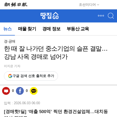
메
조선미디어
뉴
건
너
뛰
뉴스
매물 찾기
경매 정보
부동산 교육
기
(컨
텐
경·공매
츠
한 때 잘 나가던 중소기업의 슬픈 결말…
영
강남 사옥 경매로 넘어가
역
으
로
이지은 기자
바
구글 검색 선호 출처로 추가
로
이
동)
0
0
입력 : 2026.06.03 06:00
[경매핫!딜] ‘매출 500억’ 찍던 환경건설업체…대치동