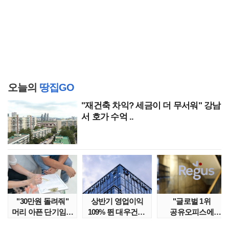
오늘의
땅집GO
"재건축 차익? 세금이 더 무서워" 강남
서 호가 수억 ..
"30만원 돌려줘"
상반기 영업이익
"글로벌 1위
머리 아픈 단기임대
109% 뛴 대우건설,
공유오피스에
보증금 분쟁 막..
주가는 '고점 대..
속았다" 1년간