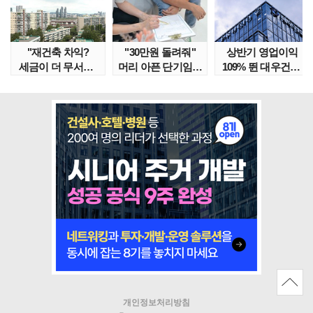
"재건축 차익?
"30만원 돌려줘"
상반기 영업이익
세금이 더 무서워"
머리 아픈 단기임대
109% 뛴 대우건설,
강남서 호가 수억 ..
보증금 분쟁 막..
주가는 '고점 대..
개인정보처리방침