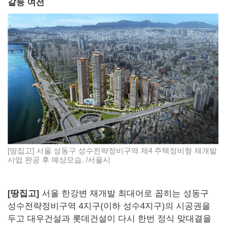
갈등 여전
[땅집고] 서울 성동구 성수전략정비구역 제4 주택정비형 재개발
사업 완공 후 예상모습. /서울시
[땅집고]
서울 한강변 재개발 최대어로 꼽히는 성동구
성수전략정비구역 4지구(이하 성수4지구)의 시공권을
두고 대우건설과 롯데건설이 다시 한번 정식 맞대결을