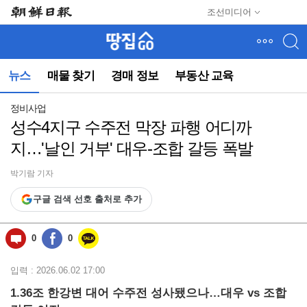
메
조선미디어
뉴
건
너
뛰
뉴스
매물 찾기
경매 정보
부동산 교육
기
(컨
텐
정비사업
츠
성수4지구 수주전 막장 파행 어디까
영
지…'날인 거부' 대우-조합 갈등 폭발
역
으
로
박기람 기자
바
구글 검색 선호 출처로 추가
로
이
동)
0
0
입력 : 2026.06.02 17:00
1.36조 한강변 대어 수주전 성사됐으나…대우 vs 조합