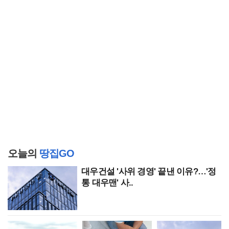
오늘의
땅집GO
대우건설 '사위 경영' 끝낸 이유?…'정
통 대우맨' 사..