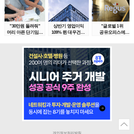
"30만원 돌려줘"
상반기 영업이익
"글로벌 1위
머리 아픈 단기임대
109% 뛴 대우건설,
공유오피스에
보증금 분쟁 막..
주가는 '고점 대..
속았다" 1년간
줄적자, 리..
개인정보처리방침