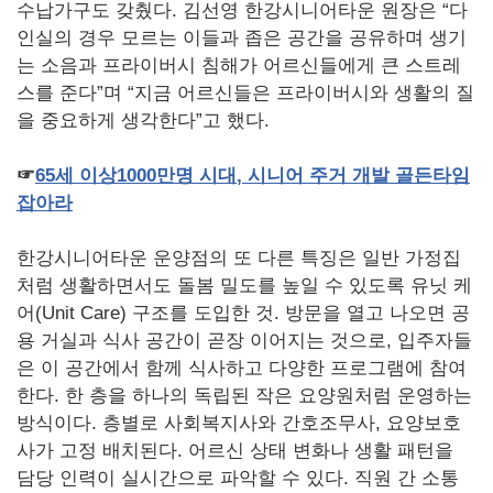
수납가구도 갖췄다. 김선영 한강시니어타운 원장은 “다
인실의 경우 모르는 이들과 좁은 공간을 공유하며 생기
는 소음과 프라이버시 침해가 어르신들에게 큰 스트레
스를 준다”며 “지금 어르신들은 프라이버시와 생활의 질
을 중요하게 생각한다”고 했다.
☞
65
세
이상
1000
만명
시대
,
시니어
주거
개발
골든타임
잡아라
한강시니어타운 운양점의 또 다른 특징은 일반 가정집
처럼 생활하면서도 돌봄 밀도를 높일 수 있도록 유닛 케
어(Unit Care) 구조를 도입한 것. 방문을 열고 나오면 공
용 거실과 식사 공간이 곧장 이어지는 것으로, 입주자들
은 이 공간에서 함께 식사하고 다양한 프로그램에 참여
한다. 한 층을 하나의 독립된 작은 요양원처럼 운영하는
방식이다. 층별로 사회복지사와 간호조무사, 요양보호
사가 고정 배치된다. 어르신 상태 변화나 생활 패턴을
담당 인력이 실시간으로 파악할 수 있다. 직원 간 소통