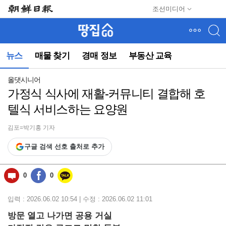
메
조선미디어
뉴
건
너
뛰
뉴스
매물 찾기
경매 정보
부동산 교육
기
(컨
텐
올댓시니어
츠
가정식 식사에 재활-커뮤니티 결합해 호
영
텔식 서비스하는 요양원
역
으
로
김포=박기홍 기자
바
구글 검색 선호 출처로 추가
로
이
동)
0
0
입력 : 2026.06.02 10:54 | 수정 : 2026.06.02 11:01
방문 열고 나가면 공용 거실