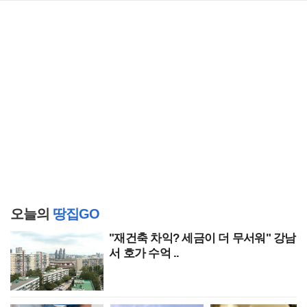
오늘의
땅집GO
"재건축 차익? 세금이 더 무서워" 강남
서 호가 수억 ..