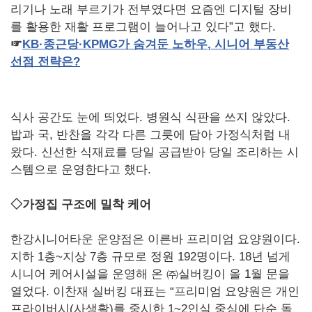
리기나 노래 부르기가 전부였다면 요즘엔 디지털 장비
를 활용한 재활 프로그램이 늘어나고 있다”고 했다.
☞
KB
·종근당·
KPMG
가
숨겨둔
노하우
,
시니어
부동산
선점
전략은
?
식사 공간도 눈에 띄었다. 병원식 식판을 쓰지 않았다.
밥과 국, 반찬을 각각 다른 그릇에 담아 가정식처럼 내
왔다. 신선한 식재료를 당일 공급받아 당일 조리하는 시
스템으로 운영한다고 했다.
◇가정집 구조에 밀착 케어
한강시니어타운 운양점은 이른바 프리미엄 요양원이다.
지하 1층~지상 7층 규모로 정원 192명이다. 18년 넘게
시니어 케어시설을 운영해 온 ㈜실버킹이 올 1월 문을
열었다. 이찬재 실버킹 대표는 “프리미엄 요양원은 개인
프라이버시(사생활)를 중시한 1~2인실 중심에 단순 돌