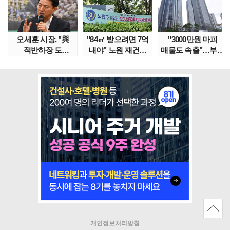
오세훈 시장, "與
"84㎡ 받으려면 7억
"3000만원 마피
적반하장 도
내야" 노원 재건축
매물도 속출"…부산
넘었다" 반박한
단지서 고령 ..
대단지서도 잔금..
이유는
개인정보처리방침