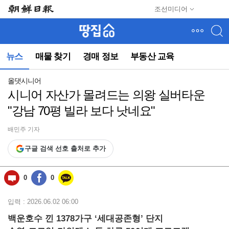
메
조선미디어
뉴
건
너
뛰
뉴스
매물 찾기
경매 정보
부동산 교육
기
(컨
텐
올댓시니어
츠
시니어 자산가 몰려드는 의왕 실버타운
영
"강남 70평 빌라 보다 낫네요"
역
으
로
배민주 기자
바
구글 검색 선호 출처로 추가
로
이
동)
0
0
입력 : 2026.06.02 06:00
백운호수 낀 1378가구 ‘세대공존형’ 단지