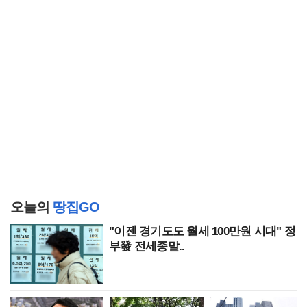
오늘의
땅집GO
"이젠 경기도도 월세 100만원 시대" 정
부發 전세종말..