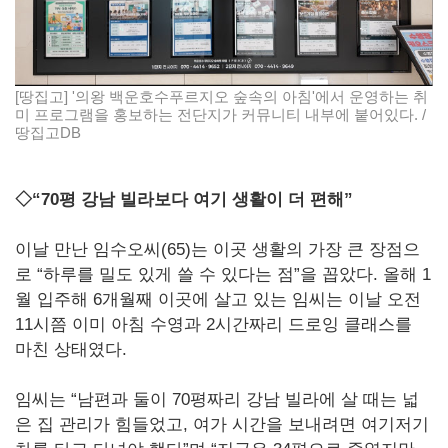
[땅집고] '의왕 백운호수푸르지오 숲속의 아침'에서 운영하는 취
미 프로그램을 홍보하는 전단지가 커뮤니티 내부에 붙어있다. /
땅집고DB
◇“70평 강남 빌라보다 여기 생활이 더 편해”
이날 만난 임수오씨(65)는 이곳 생활의 가장 큰 장점으
로 “하루를 밀도 있게 쓸 수 있다는 점”을 꼽았다. 올해 1
월 입주해 6개월째 이곳에 살고 있는 임씨는 이날 오전
11시쯤 이미 아침 수영과 2시간짜리 드로잉 클래스를
마친 상태였다.
임씨는 “남편과 둘이 70평짜리 강남 빌라에 살 때는 넓
은 집 관리가 힘들었고, 여가 시간을 보내려면 여기저기