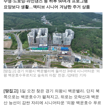
수영·드로잉·라인댄스 등 하루 50여개 프로그램
요양보다 생활…액티브 시니어 겨냥한 주거 상품
[땅집고] 경기 의왕시 백운밸리에 들어선 3세대 시니어타운 '의
왕 백운호수푸르지오 숲속의 아침' 전경. /강태민 기자
[땅집고]
1일 오전 찾은 경기 의왕시 백운밸리. 단지 북
쪽으로는 백운호수가 펼쳐지고, 뒤로는 모락산과 백운
산 능선이 감싼 자리에 시니어타운 ‘의왕 백운호수 푸르