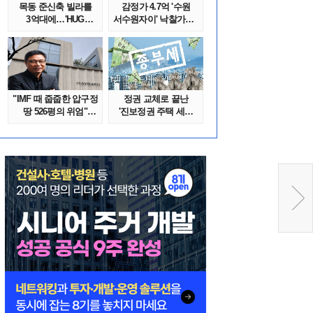
목동 준신축 빌라를
감정가 4.7억 '수원
3억대에…'HUG
서수원자이' 낙찰가는?
말소확약' 서울 빌..
땅집고옥..
"IMF 때 줍줍한 압구정
정권 교체로 끝난
땅 526평의 위엄"
'진보정권 주택 세금
이수만, 100..
폭탄'