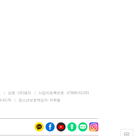
고
상호 : (주)엠딕
사업자등록번호 : 47888-01291
-6176
청소년보호책임자: 차학봉