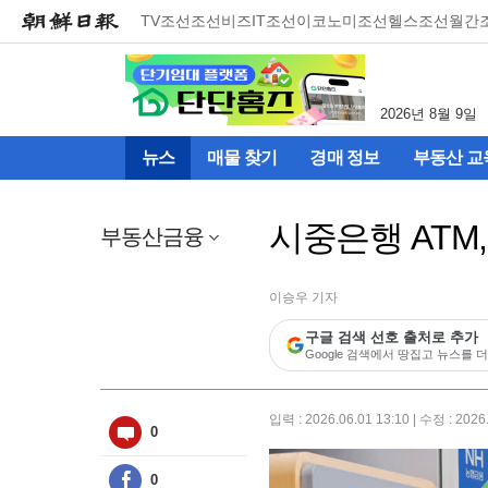
메
TV조선
조선비즈
IT조선
이코노미조선
헬스조선
월간
뉴
건
너
뛰
2026년 8월 9일
기
(컨
뉴스
매물 찾기
경매 정보
부동산 교
텐
츠
영
시중은행 ATM,
역
부동산금융
으
로
바
이승우 기자
로
구글 검색 선호 출처로 추가
이
Google 검색에서 땅집고 뉴스를 더
동)
입력 : 2026.06.01 13:10 | 수정 : 2026
0
0