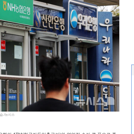
모습./뉴시스