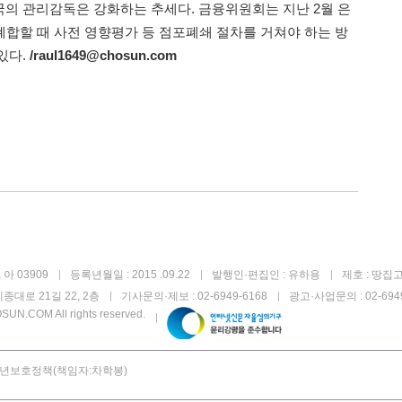
의 관리감독은 강화하는 추세다. 금융위원회는 지난 2월 은
폐합할 때 사전 영향평가 등 점포폐쇄 절차를 거쳐야 하는 방
있다.
/raul1649@chosun.com
아 03909
등록년월일 : 2015 .09.22
발행인·편집인 : 유하용
제호 : 땅집
종대로 21길 22, 2층
기사문의·제보 : 02-6949-6168
광고·사업문의 : 02-6949
UN.COM All rights reserved.
년보호정책(책임자:차학봉)