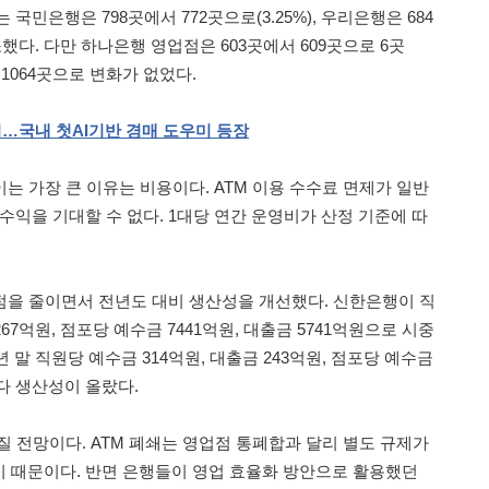
국민은행은 798곳에서 772곳으로(3.25%), 우리은행은 684
감소했다. 다만 하나은행 영업점은 603곳에서 609곳으로 6곳
은 1064곳으로 변화가 없었다.
지…국내
첫
AI
기반
경매
도우미
등장
는 가장 큰 이유는 비용이다. ATM 이용 수수료 면제가 일반
수익을 기대할 수 없다. 1대당 연간 운영비가 산정 기준에 따
점을 줄이면서 전년도 대비 생산성을 개선했다. 신한은행이 직
267억원, 점포당 예수금 7441억원, 대출금 5741억원으로 시중
4년 말 직원당 예수금 314억원, 대출금 243억원, 점포당 예수금
보다 생산성이 올랐다.
질 전망이다. ATM 폐쇄는 영업점 통폐합과 달리 별도 규제가
 때문이다. 반면 은행들이 영업 효율화 방안으로 활용했던