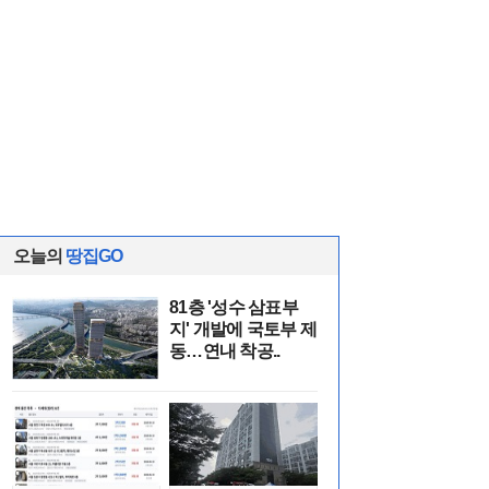
오늘의
땅집GO
81층 '성수 삼표부
지' 개발에 국토부 제
동…연내 착공..