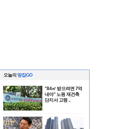
오늘의
땅집GO
"84㎡ 받으려면 7억
내야" 노원 재건축
단지서 고령 ..