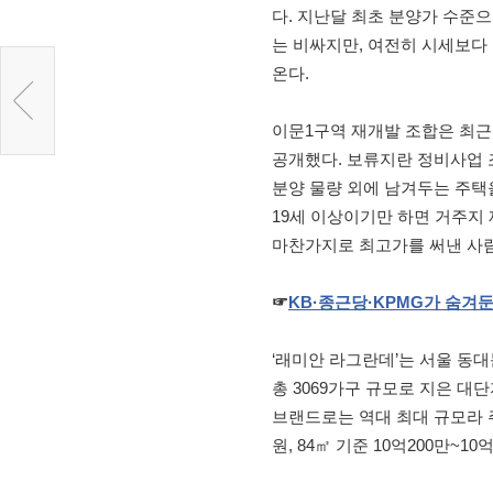
다. 지난달 최초 분양가 수준
는 비싸지만, 여전히 시세보다 
온다.
이문1구역 재개발 조합은 최근 
공개했다. 보류지란 정비사업 
분양 물량 외에 남겨두는 주택을
19세 이상이기만 하면 거주지 
마찬가지로 최고가를 써낸 사람
☞
KB
·종근당·
KPMG
가
숨겨
‘래미안 라그란데’는 서울 동대
총 3069가구 규모로 지은 대
브랜드로는 역대 최대 규모라 주
원, 84㎡ 기준 10억200만~1