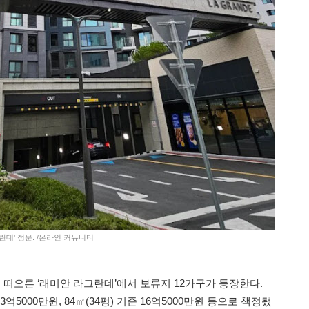
란데’ 정문. /온라인 커뮤니티
떠오른 ‘래미안 라그란데’에서 보류지 12가구가 등장한다.
13억5000만원, 84㎡(34평) 기준 16억5000만원 등으로 책정됐