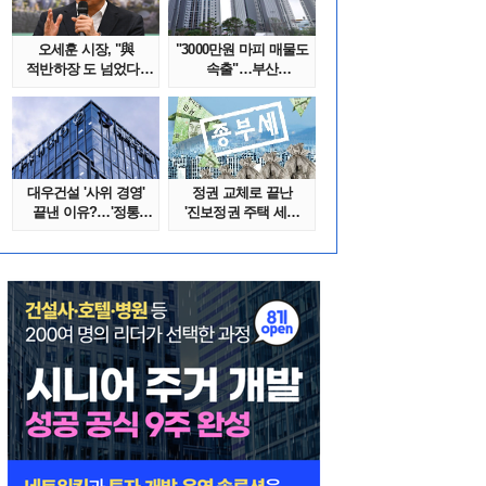
오세훈 시장, "與
"3000만원 마피 매물도
적반하장 도 넘었다"
속출"…부산
반박한 이유는
대단지서도 잔금..
대우건설 '사위 경영'
정권 교체로 끝난
끝낸 이유?…'정통
'진보정권 주택 세금
대우맨' 사..
폭탄'