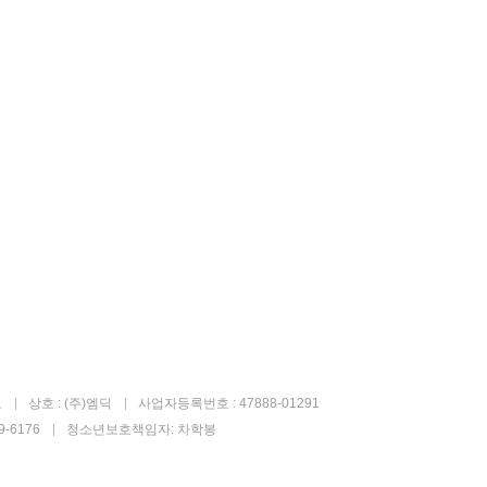
고
상호 : (주)엠딕
사업자등록번호 : 47888-01291
-6176
청소년보호책임자: 차학봉