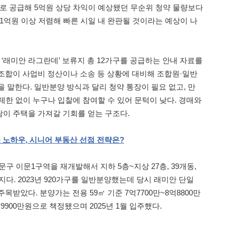
으로 공급해 5억원 상당 차익이 예상됐던 무순위 청약 물량보다
1억원 이상 저렴해 빠른 시일 내 완판될 것이라는 예상이 나
‘래미안 라그란데’ 보류지 총 12가구를 공급하는 안내 자료를
조합이 사업비 정산이나 소송 등 상황에 대비해 조합원·일반
 말한다. 일반분양 방식과 달리 청약 통장이 필요 없고, 만
제한 없이 누구나 입찰에 참여할 수 있어 문턱이 낮다. 경매와
이 주택을 가져갈 기회를 얻는 구조다.
둔
노하우
,
시니어
부동산
선점
전략은
?
문구 이문1구역을 재개발해서 지하 5층~지상 27층, 39개동,
단지다. 2023년 920가구를 일반분양했는데 당시 래미안 단일
목받았다. 분양가는 전용 59㎡ 기준 7억7700만~8억8800만
0억9900만원으로 책정됐으며 2025년 1월 입주했다.