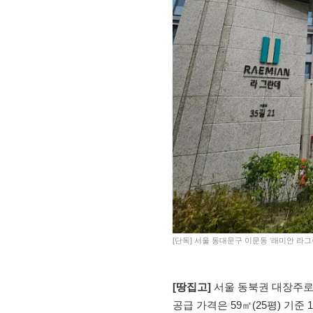
[단독] 서울 동대문구 이문동 ‘래미안 라그
[땅집고]
서울 동북권 대장주로 
공급 가격은 59㎡(25평) 기준 