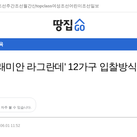
조선
주간조선
월간산
topclass
여성조선
어린이조선일보
육
 '래미안 라그란데' 12가구 입찰방
 자주 볼 수 있습니다.
.06.01 11:52