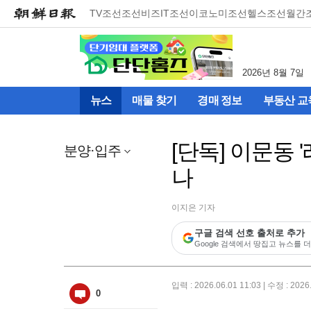
메
TV조선
조선비즈
IT조선
이코노미조선
헬스조선
월간
뉴
건
너
뛰
2026년 8월 7일
기
(컨
뉴스
매물 찾기
경매 정보
부동산 교
텐
츠
영
[단독] 이문동
역
분양·입주
으
나
로
바
로
이지은 기자
이
동)
구글 검색 선호 출처로 추가
Google 검색에서 땅집고 뉴스를 더
입력 : 2026.06.01 11:03 | 수정 : 2026
0