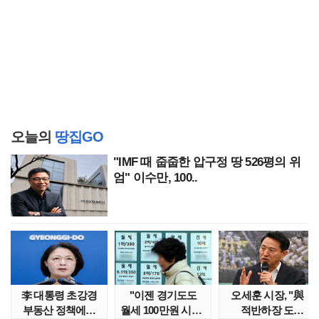
오늘의
땅집GO
"IMF 때 줍줍한 압구정 땅 526평의 위
엄" 이수만, 100..
李 대통령 초강경
"이젠 경기도도
오세훈 시장, "與
부동산 정책에…
월세 100만원 시대"
적반하장 도