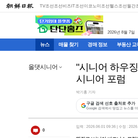
메
TV조선
조선비즈
IT조선
이코노미조선
헬스조선
월간
뉴
건
너
뛰
2026년 8월 7일
기
(컨
뉴스
매물 찾기
경매 정보
부동산 교
텐
츠
영
"시니어 하우징
역
올댓시니어
으
시니어 포럼
로
바
로
박기홍 기자
이
동)
구글 검색 선호 출처로 추가
Google 검색에서 땅집고 뉴스를 더
입력 : 2026.06.01 09:36 | 수정 : 2026
0