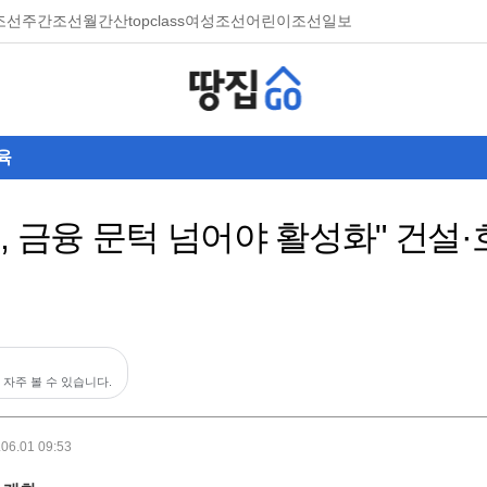
조선
주간조선
월간산
topclass
여성조선
어린이조선일보
육
, 금융 문턱 넘어야 활성화" 건설
 자주 볼 수 있습니다.
.06.01 09:53