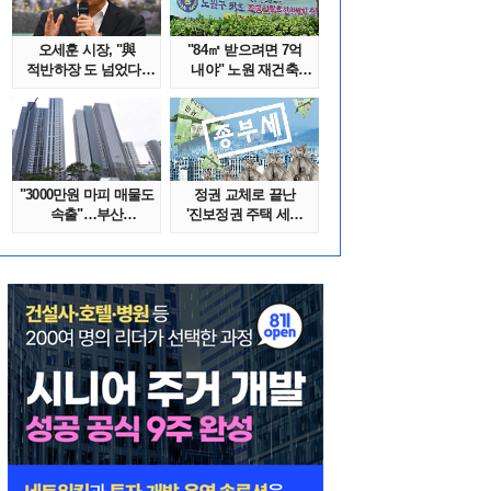
오세훈 시장, "與
"84㎡ 받으려면 7억
적반하장 도 넘었다"
내야" 노원 재건축
반박한 이유는
단지서 고령 ..
"3000만원 마피 매물도
정권 교체로 끝난
속출"…부산
'진보정권 주택 세금
대단지서도 잔금..
폭탄'