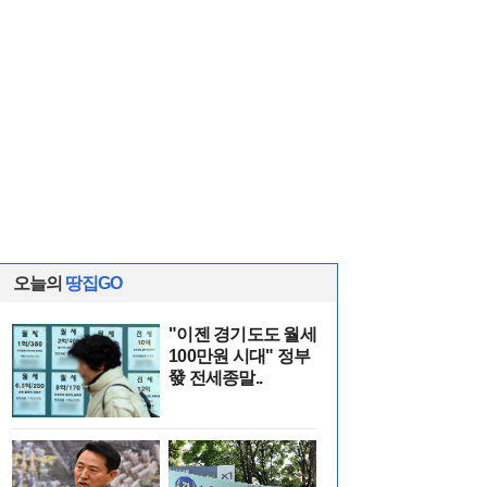
오늘의
땅집GO
"이젠 경기도도 월세
100만원 시대" 정부
發 전세종말..