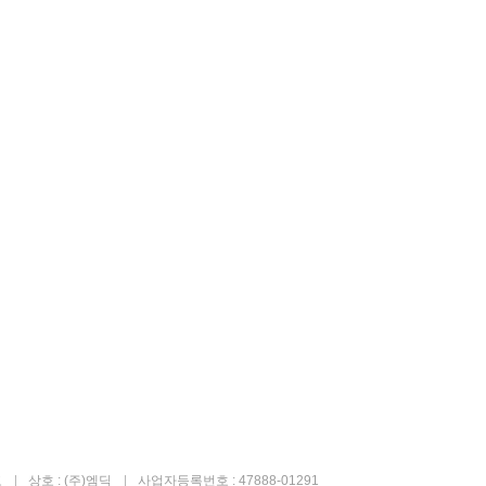
고
상호 : (주)엠딕
사업자등록번호 : 47888-01291