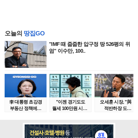
오늘의
땅집GO
"IMF 때 줍줍한 압구정 땅 526평의 위
엄" 이수만, 100..
李 대통령 초강경
"이젠 경기도도
오세훈 시장, "與
부동산 정책에…
월세 100만원 시대"
적반하장 도
추미애 '경기도 재..
정부發 전세종말..
넘었다" 반박한
이유는