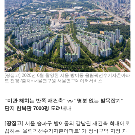
[땅집고] 2020년 6월 촬영한 서울 방이동 올림픽선수기자촌아파
트 전경./출처=서울연구원 서울연구데이터서비스
“미관 해치는 반쪽 재건축” vs “명분 없는 발목잡기”
단지 한복판 7000평 도려내나
[땅집고]
서울 송파구 방이동의 강남권 재건축 최대어로
꼽히는 ‘올림픽선수기자촌아파트’ 가 정비구역 지정 과