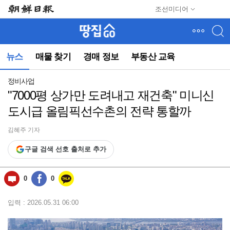
메
조선미디어
뉴
건
너
뛰
뉴스
매물 찾기
경매 정보
부동산 교육
기
(컨
텐
정비사업
츠
"7000평 상가만 도려내고 재건축" 미니신
영
도시급 올림픽선수촌의 전략 통할까
역
으
로
김혜주 기자
바
구글 검색 선호 출처로 추가
로
이
동)
0
0
입력 : 2026.05.31 06:00