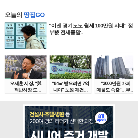
오늘의
땅집GO
"이젠 경기도도 월세 100만원 시대" 정
부發 전세종말..
오세훈 시장, "與
"84㎡ 받으려면 7억
"3000만원 마피
적반하장 도
내야" 노원 재건축
매물도 속출"…부산
넘었다" 반박한
단지서 고령 ..
대단지서도 잔금..
이유는