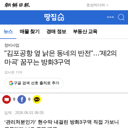
메
조선미디어
뉴
건
너
뛰
뉴스
매물 찾기
경매 정보
부동산 교육
기
(컨
텐
정비사업
츠
"김포공항 옆 낡은 동네의 반전"…'제2의
영
마곡' 꿈꾸는 방화3구역
역
으
로
강시온 기자
바
구글 검색 선호 출처로 추가
로
이
동)
0
0
입력 : 2026.06.01 06:05
‘관리처분인가’ 현수막 내걸린 방화3구역 직접 가보니