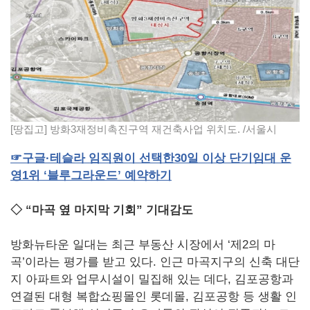
[땅집고] 방화3재정비촉진구역 재건축사업 위치도. /서울시
☞
구글·테슬라
임직원이
선택한
30
일
이상
단기임대
운
영
1
위
‘블루그라운드’
예약하기
◇ “마곡 옆 마지막 기회” 기대감도
방화뉴타운 일대는 최근 부동산 시장에서 ‘제2의 마
곡’이라는 평가를 받고 있다. 인근 마곡지구의 신축 대단
지 아파트와 업무시설이 밀집해 있는 데다, 김포공항과
연결된 대형 복합쇼핑몰인 롯데몰, 김포공항 등 생활 인