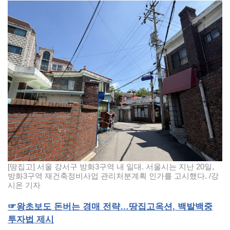
[땅집고] 서울 강서구 방화3구역 내 일대. 서울시는 지난 20일,
방화3구역 재건축정비사업 관리처분계획 인가를 고시했다. /강
시온 기자
☞
왕초보도
돈버는
경매
전략…땅집고옥션
,
백발백중
투자법
제시