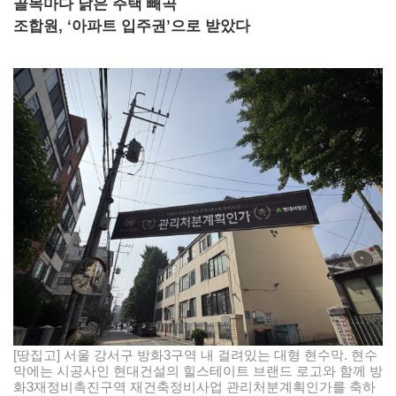
골목마다 낡은 주택 빼곡
조합원, ‘아파트 입주권’으로 받았다
[땅집고] 서울 강서구 방화3구역 내 걸려있는 대형 현수막. 현수
막에는 시공사인 현대건설의 힐스테이트 브랜드 로고와 함께 방
화3재정비촉진구역 재건축정비사업 관리처분계획인가를 축하