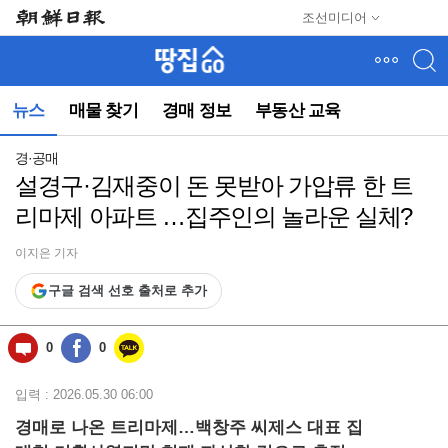
메
조선미디어
뉴
건
너
뛰
뉴스
매물 찾기
경매 정보
부동산 교육
기
(컨
텐
경·공매
츠
설경구·김재중이 돈 못받아 가압류 한 트
영
리마제 아파트 …집주인의 놀라운 실체?
역
으
로
이지은 기자
바
구글 검색 선호 출처로 추가
로
이
동)
0
0
입력 : 2026.05.30 06:00
경매로 나온 트리마제…백창주 씨제스 대표 집