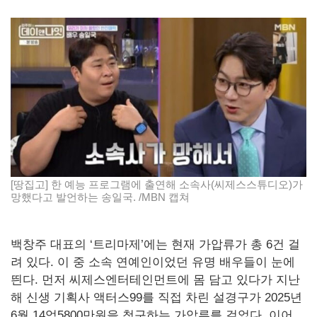
[땅집고] 한 예능 프로그램에 출연해 소속사(씨제스스튜디오)가
망했다고 발언하는 송일국. /MBN 캡쳐
백창주 대표의 ‘트리마제’에는 현재 가압류가 총 6건 걸
려 있다. 이 중 소속 연예인이었던 유명 배우들이 눈에
띈다. 먼저 씨제스엔터테인먼트에 몸 담고 있다가 지난
해 신생 기획사 액터스99를 직접 차린 설경구가 2025년
6월 14억5800만원을 청구하는 가압류를 걸었다. 이어