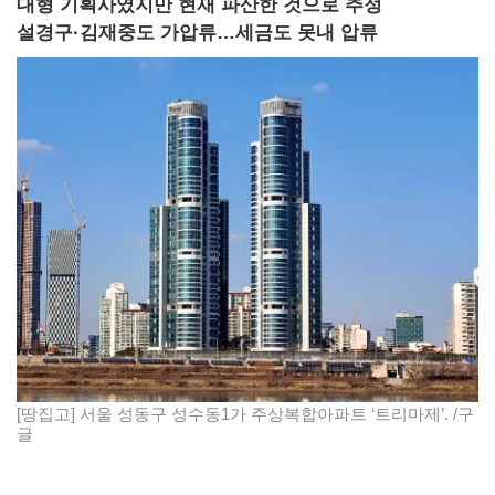
대형 기획사였지만 현재 파산한 것으로 추정
설경구·김재중도 가압류…세금도 못내 압류
[땅집고] 서울 성동구 성수동1가 주상복합아파트 ‘트리마제’. /구
글