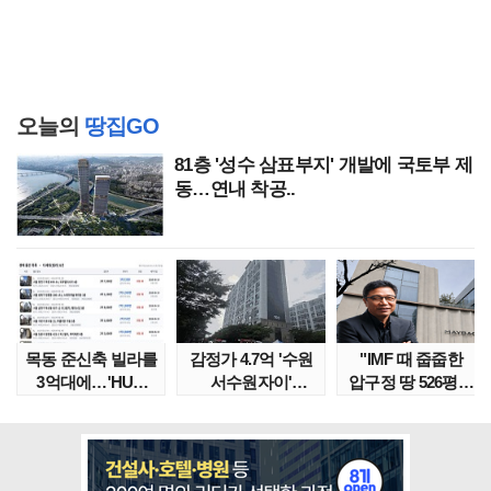
오늘의
땅집GO
81층 '성수 삼표부지' 개발에 국토부 제
동…연내 착공..
목동 준신축 빌라를
감정가 4.7억 '수원
"IMF 때 줍줍한
3억대에…'HUG
서수원자이'
압구정 땅 526평의
말소확약' 서울 빌..
낙찰가는?
위엄" 이수만, 100..
땅집고옥..