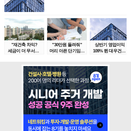
"재건축 차익?
"30만원 돌려줘"
상반기 영업이익
세금이 더 무서워"
머리 아픈 단기임대
109% 뛴 대우건설,
강남서 호가 수억 ..
보증금 분쟁 막..
주가는 '고점 대..