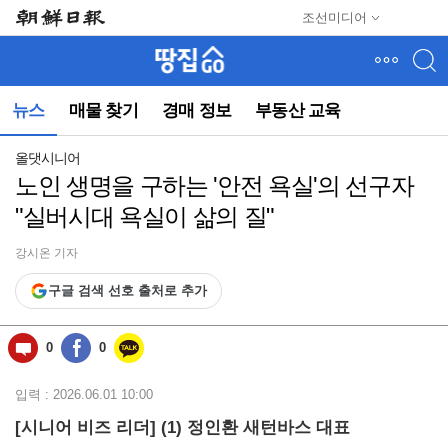
메
조선미디어
뉴
건
너
뛰
뉴스
매물 찾기
경매 정보
부동산 교육
기
(컨
텐
올댓시니어
츠
노인 생명을 구하는 '안전 욕실'의 선구자
영
"실버시대 욕실이 삶의 질"
역
으
로
강시온 기자
바
구글 검색 선호 출처로 추가
로
이
동)
0
0
입력 : 2026.06.01 10:00
[시니어 비즈 리더] (1) 정인환 새턴바스 대표