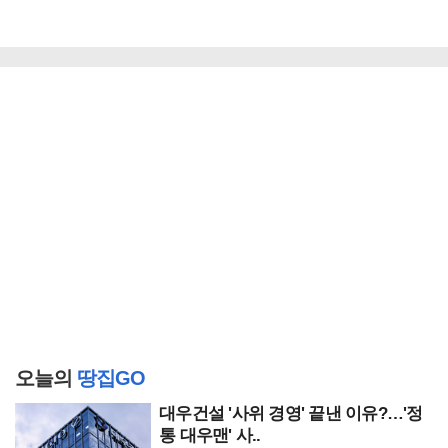
오늘의
땅집GO
대우건설 '사위 경영' 끝낸 이유?…'정
통 대우맨' 사..