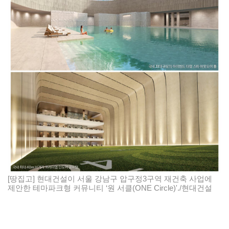
[땅집고] 현대건설이 서울 강남구 압구정3구역 재건축 사업에
제안한 테마파크형 커뮤니티 ‘원 서클(ONE Circle)'./현대건설