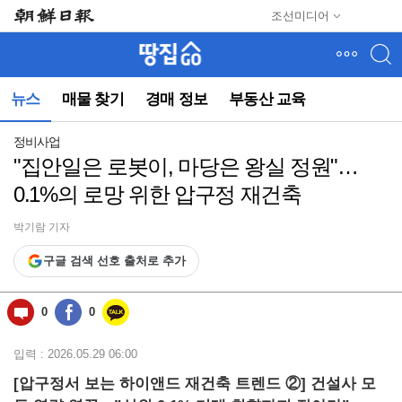
메
조선미디어
뉴
건
너
뛰
뉴스
매물 찾기
경매 정보
부동산 교육
기
(컨
텐
정비사업
츠
"집안일은 로봇이, 마당은 왕실 정원"…
영
0.1%의 로망 위한 압구정 재건축
역
으
로
박기람 기자
바
구글 검색 선호 출처로 추가
로
이
동)
0
0
입력 : 2026.05.29 06:00
[압구정서 보는 하이앤드 재건축 트렌드 ②]
건설사 모