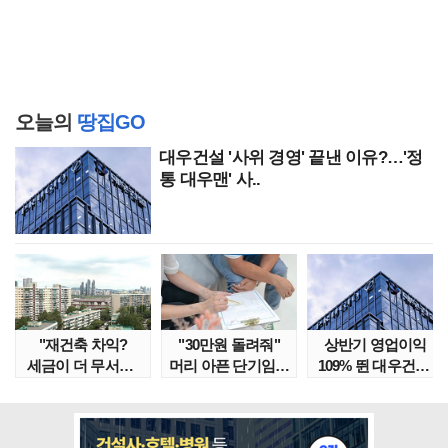
오늘의
땅집GO
대우건설 '사위 경영' 끝낸 이유?…'정
통 대우맨' 사..
"재건축 차익?
"30만원 돌려줘"
상반기 영업이익
세금이 더 무서워"
머리 아픈 단기임대
109% 뛴 대우건설,
강남서 호가 수억 ..
보증금 분쟁 막..
주가는 '고점 대..