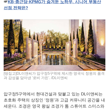
☞
KB
·종근당·
KPMG
가
숨겨둔
노하우
,
시니어
부동산
선점
전략은
?
[땅집고]DL이앤씨가 압구정5구역에 제시한 영국식 정원의 품격
과 감성을 담아낸 '로비 가든'. /DL이앤씨
압구정5구역에서 현대건설과 맞붙고 있는 DL이앤씨는
초호화 주택의 상징인 ‘정원’과 고급 커뮤니티 공간을 내
세운다. 조경은 영국 왕실 조경가 톰 스튜어트 스미스와