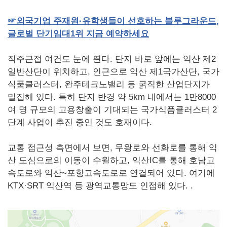
☞
외국기업
주재원·유학생들이
선호하는
블루그라운드
,
글로벌
단기임대
1
위
지금
예약하세요
직주근접 여건도 눈에 띈다. 단지 바로 앞에는 익산 제2
일반산단이 위치하고, 인근으로 익산 제1국가산단, 국가
식품클러스터, 완주테크노밸리 등 굵직한 산업단지가
밀집해 있다. 특히 단지 반경 약 5km 내에서는 1만8000
여 명 규모의 고용창출이 기대되는 국가식품클러스터 2
단계 사업이 추진 중인 것도 호재이다.
교통 접근성 측면에서 보면, 무왕로와 선화로를 통해 익
산 도심으로의 이동이 수월하고, 익산IC를 통해 호남고
속도로와 익산~포항고속도로로 연결되어 있다. 여기에
KTX·SRT 익산역 등 광역교통망도 인접해 있다. .