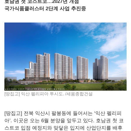
호남권 첫 코스트코…2027년 개점
국가식품클러스터 2단계 사업 추진중
[땅집고] 익산 펠리피아 투시도. /세움종합건설
[땅집고] 전북 익산시 팔봉동에 들어서는 ‘익산 펠리피
아’. 이곳은 오는 6월 분양을 앞두고 있다. 호남권 첫 코
스트코 입점 예정지와 맞닿은 입지에 산업단지를 배후