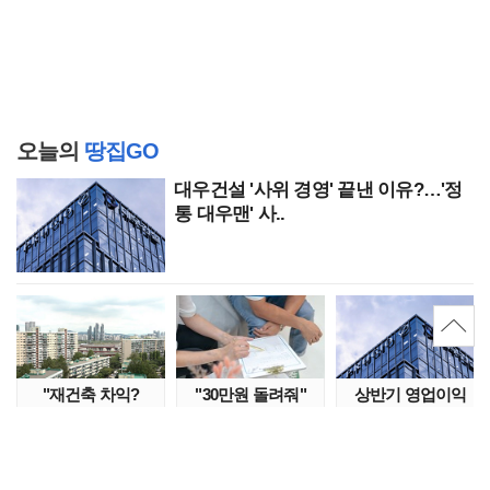
오늘의
땅집GO
대우건설 '사위 경영' 끝낸 이유?…'정
통 대우맨' 사..
"재건축 차익?
"30만원 돌려줘"
상반기 영업이익
세금이 더 무서워"
머리 아픈 단기임대
109% 뛴 대우건설,
강남서 호가 수억 ..
보증금 분쟁 막..
주가는 '고점 대..