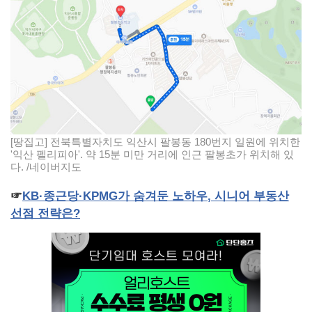
[땅집고] 전북특별자치도 익산시 팔봉동 180번지 일원에 위치한
'익산 펠리피아'. 약 15분 미만 거리에 인근 팔봉초가 위치해 있
다. /네이버지도
☞
KB
·종근당·
KPMG
가
숨겨둔
노하우
,
시니어
부동산
선점
전략은
?