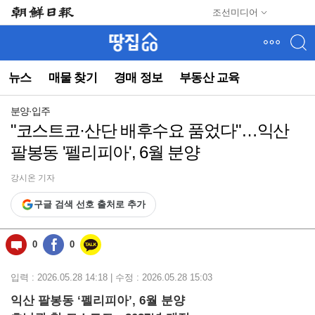
메
조선미디어
뉴
건
너
뛰
뉴스
매물 찾기
경매 정보
부동산 교육
기
(컨
텐
분양·입주
츠
"코스트코·산단 배후수요 품었다"…익산
영
팔봉동 '펠리피아', 6월 분양
역
으
로
강시온 기자
바
구글 검색 선호 출처로 추가
로
이
동)
0
0
입력 : 2026.05.28 14:18 | 수정 : 2026.05.28 15:03
익산 팔봉동 ‘펠리피아’, 6월 분양