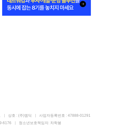
고
상호 : (주)엠딕
사업자등록번호 : 47888-01291
-6176
청소년보호책임자: 차학봉