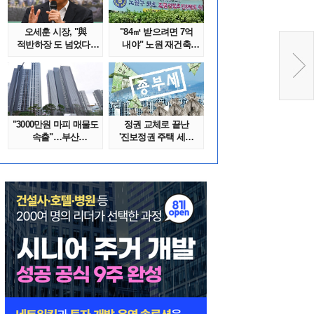
오세훈 시장, "與
"84㎡ 받으려면 7억
적반하장 도 넘었다"
내야" 노원 재건축
반박한 이유는
단지서 고령 ..
"3000만원 마피 매물도
정권 교체로 끝난
속출"…부산
'진보정권 주택 세금
대단지서도 잔금..
폭탄'