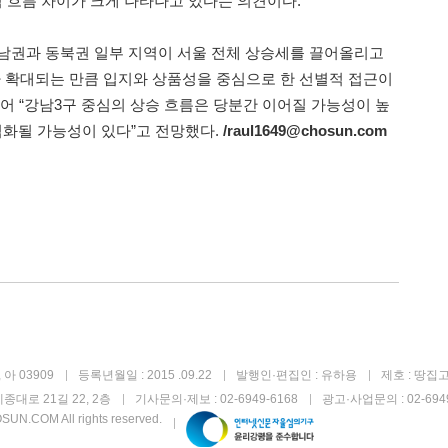
격 흐름 차이가 크게 나타나고 있다는 의견이다.
남권과 동북권 일부 지역이 서울 전체 상승세를 끌어올리고
가 확대되는 만큼 입지와 상품성을 중심으로 한 선별적 접근이
어 “강남3구 중심의 상승 흐름은 당분간 이어질 가능성이 높
심화될 가능성이 있다”고 전망했다.
/raul1649@chosun.com
아 03909
등록년월일 : 2015 .09.22
발행인·편집인 : 유하용
제호 : 땅집
종대로 21길 22, 2층
기사문의·제보 : 02-6949-6168
광고·사업문의 : 02-6949
UN.COM All rights reserved.