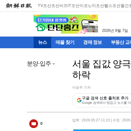
메
TV조선
조선비즈
IT조선
이코노미조선
헬스조선
월간
뉴
건
너
뛰
2026년 8월 7일
기
(컨
뉴스
매물 찾기
경매 정보
부동산 교
텐
츠
영
서울 집값 양극
역
분양·입주
으
하락
로
바
로
이승우 기자
이
동)
구글 검색 선호 출처로 추가
Google 검색에서 땅집고 뉴스를 더
입력 : 2026.05.27 11:23 | 수정 : 2026
0