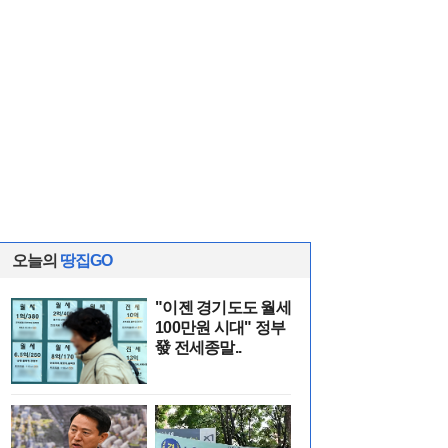
오늘의
땅집GO
"이젠 경기도도 월세
100만원 시대" 정부
發 전세종말..