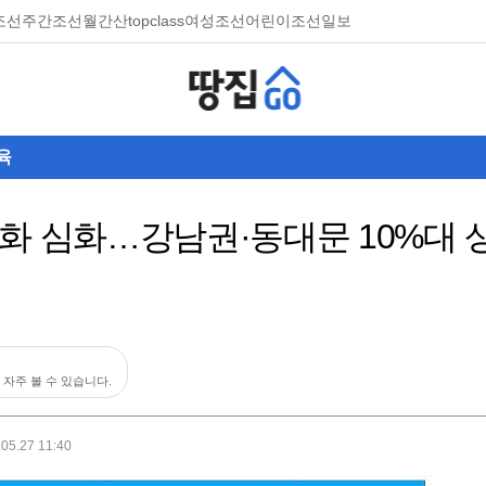
조선
주간조선
월간산
topclass
여성조선
어린이조선일보
육
화 심화…강남권·동대문 10%대 
 자주 볼 수 있습니다.
.05.27 11:40