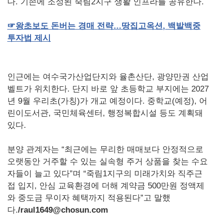
다. 기존에 조성된 죽림2지구 생활 인프라를 공유한다.
☞
왕초보도
돈버는
경매
전략
…
땅집고옥션
,
백발백중
투자법
제시
인근에는 여수국가산업단지와 율촌산단, 광양만권 산업
벨트가 위치한다. 단지 바로 앞 초등학교 부지에는 2027
년 9월 우리초(가칭)가 개교 예정이다. 중학교(예정), 어
린이도서관, 국민체육센터, 행정복합시설 등도 계획돼
있다.
분양 관계자는 “최근에는 무리한 매매보다 안정적으로
오랫동안 거주할 수 있는 실속형 주거 상품을 찾는 수요
자들이 늘고 있다”며 “죽림1지구의 미래가치와 직주근
접 입지, 안심 교육환경에 더해 계약금 500만원 정액제
와 중도금 무이자 혜택까지 적용된다”고 말했
다.
/raul1649@chosun.com