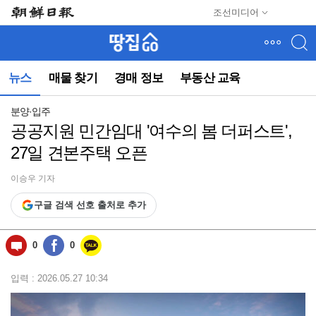
메
조선미디어
뉴
건
너
뛰
뉴스
매물 찾기
경매 정보
부동산 교육
기
(컨
텐
분양·입주
츠
공공지원 민간임대 '여수의 봄 더퍼스트',
영
27일 견본주택 오픈
역
으
로
이승우 기자
바
구글 검색 선호 출처로 추가
로
이
동)
0
0
입력 : 2026.05.27 10:34