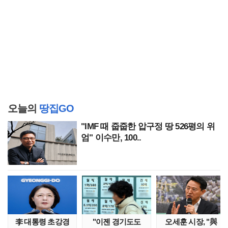
오늘의
땅집GO
"IMF 때 줍줍한 압구정 땅 526평의 위
엄" 이수만, 100..
李 대통령 초강경
"이젠 경기도도
오세훈 시장, "與