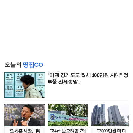
오늘의
땅집GO
"이젠 경기도도 월세 100만원 시대" 정
부發 전세종말..
오세훈 시장, "與
"84㎡ 받으려면 7억
"3000만원 마피