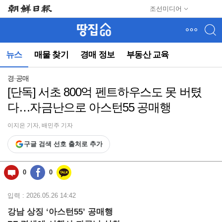
메
조선미디어
뉴
건
너
뛰
뉴스
매물 찾기
경매 정보
부동산 교육
기
(컨
텐
경·공매
츠
[단독] 서초 800억 펜트하우스도 못 버텼
영
다…자금난으로 아스턴55 공매행
역
으
로
이지은 기자, 배민주 기자
바
구글 검색 선호 출처로 추가
로
이
동)
0
0
입력 : 2026.05.26 14:42
강남 상징 ‘아스턴55’ 공매행