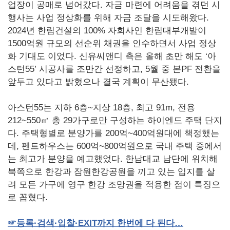
업장이 공매로 넘어갔다. 자금 마련에 어려움을 겪던 시
행사는 사업 정상화를 위해 자금 조달을 시도해왔다.
2024년 한림건설의 100% 자회사인 한림대부개발이
1500억원 규모의 선순위 채권을 인수하면서 사업 정상
화 기대도 이었다. 신유씨앤디 측은 올해 초만 해도 ‘아
스턴55’ 시공사를 조만간 선정하고, 5월 중 본PF 전환을
앞두고 있다고 밝혔으나 결국 계획이 무산됐다.
아스턴55는 지하 6층~지상 18층, 최고 91m, 전용
212~550㎡ 총 29가구로만 구성하는 하이엔드 주택 단지
다. 주택형별로 분양가를 200억~400억원대에 책정했는
데, 펜트하우스는 600억~800억원으로 국내 주택 중에서
는 최고가 분양을 예고했었다. 한남대교 남단에 위치해
북쪽으로 한강과 잠원한강공원을 끼고 있는 입지를 살
려 모든 가구에 영구 한강 조망권을 적용한 점이 특징으
로 꼽혔다.
☞
등록·검색·입찰·EXIT
까지
한번에
다
된다…