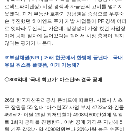
로젝트파이낸싱) 시장 경색과 자금난의 고비를 넘기지
못했다. 과거 부동산 호황기 강남권을 중심으로 우후죽
순 추진했던 하이엔드 주거 개발 사업들이 PF 경색 여파
로 잇따라 무산되는 가운데, 상징성이 가장 컸던 사업장
마저 공매 절차에 들어갔다는 점에서 시장 충격이 적지
않다는 평가가 나온다.
☞
부실채권(NPL)
거래
한곳에서
한방에
끝낸다…국내
유일
원스톱
플랫폼,
이게
가능해?
◇800억대 ‘국내 최고가’ 아스턴55 결국 공매
26일 한국자산관리공사 온비드에 따르면, 서울시 서초
구 잠원동 55 일대 ‘아스턴55’ 사업 부지 4722㎡와 건물
459㎡가 이달 29일 최저입찰가 4908억800만원에 일괄
로 1회차 공매를 진행한다. 이번 공매 가격은 지난해 5
월 기준 감정가 약 4090억원보다 20%가량 높은 수준이