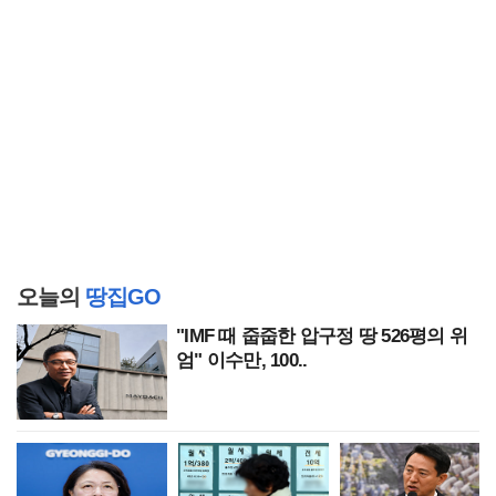
오늘의
땅집GO
"IMF 때 줍줍한 압구정 땅 526평의 위
엄" 이수만, 100..