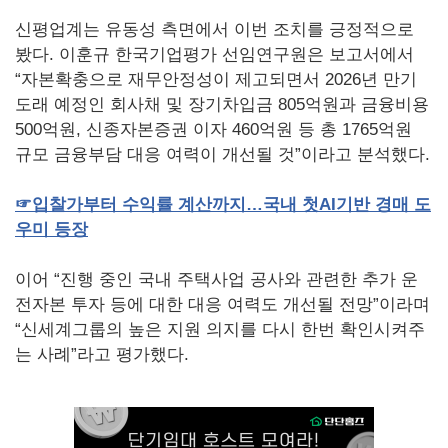
신평업계는 유동성 측면에서 이번 조치를 긍정적으로
봤다. 이훈규 한국기업평가 선임연구원은 보고서에서
“자본확충으로 재무안정성이 제고되면서 2026년 만기
도래 예정인 회사채 및 장기차입금 805억원과 금융비용
500억원, 신종자본증권 이자 460억원 등 총 1765억원
규모 금융부담 대응 여력이 개선될 것”이라고 분석했다.
☞
입찰가부터
수익률
계산까지…국내
첫
AI
기반
경매
도
우미
등장
이어 “진행 중인 국내 주택사업 공사와 관련한 추가 운
전자본 투자 등에 대한 대응 여력도 개선될 전망”이라며
“신세계그룹의 높은 지원 의지를 다시 한번 확인시켜주
는 사례”라고 평가했다.