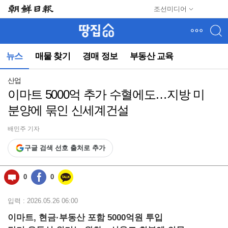
메
조선미디어
뉴
건
너
뛰
뉴스
매물 찾기
경매 정보
부동산 교육
기
(컨
텐
산업
츠
이마트 5000억 추가 수혈에도…지방 미
영
분양에 묶인 신세계건설
역
으
로
배민주 기자
바
구글 검색 선호 출처로 추가
로
이
동)
0
0
입력 : 2026.05.26 06:00
이마트, 현금·부동산 포함 5000억원 투입