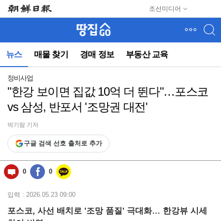
메
조선미디어
뉴
건
너
뛰
뉴스
매물 찾기
경매 정보
부동산 교육
기
(컨
텐
정비사업
츠
"한강 보이면 집값 10억 더 뛴다"…포스코
영
vs 삼성, 반포서 '조망권 대전'
역
으
로
박기람 기자
바
구글 검색 선호 출처로 추가
로
이
동)
0
0
입력 : 2026.05.23 09:00
포스코, 사선 배치로 '조망 품질' 극대화… 한강뷰 시세