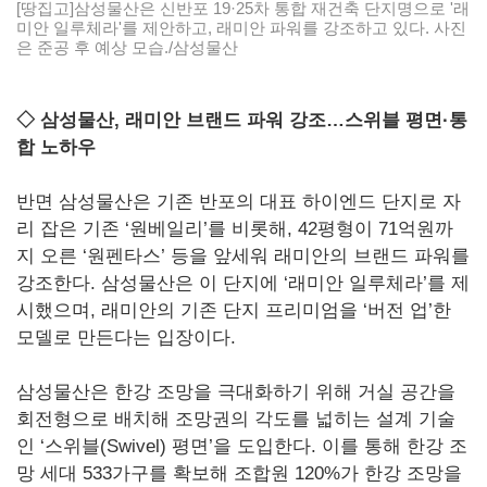
[땅집고]삼성물산은 신반포 19·25차 통합 재건축 단지명으로 '래
미안 일루체라'를 제안하고, 래미안 파워를 강조하고 있다. 사진
은 준공 후 예상 모습./삼성물산
◇ 삼성물산, 래미안 브랜드 파워 강조…스위블 평면·통
합 노하우
반면 삼성물산은 기존 반포의 대표 하이엔드 단지로 자
리 잡은 기존 ‘원베일리’를 비롯해, 42평형이 71억원까
지 오른 ‘원펜타스’ 등을 앞세워 래미안의 브랜드 파워를
강조한다. 삼성물산은 이 단지에 ‘래미안 일루체라’를 제
시했으며, 래미안의 기존 단지 프리미엄을 ‘버전 업’한
모델로 만든다는 입장이다.
삼성물산은 한강 조망을 극대화하기 위해 거실 공간을
회전형으로 배치해 조망권의 각도를 넓히는 설계 기술
인 ‘스위블(Swivel) 평면’을 도입한다. 이를 통해 한강 조
망 세대 533가구를 확보해 조합원 120%가 한강 조망을