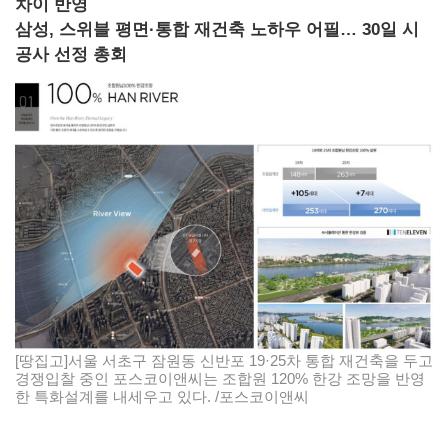
차이 반영
삼성, 스위블 평면·통합 재건축 노하우 어필… 30일 시
공사 선정 총회
[땅집고]서울 서초구 잠원동 신반포 19·25차 통합 재건축을 두고
경쟁입찰 중인 포스코이앤씨는 조합원 120% 한강 조망을 반영
한 특화설계를 내세우고 있다. /포스코이앤씨