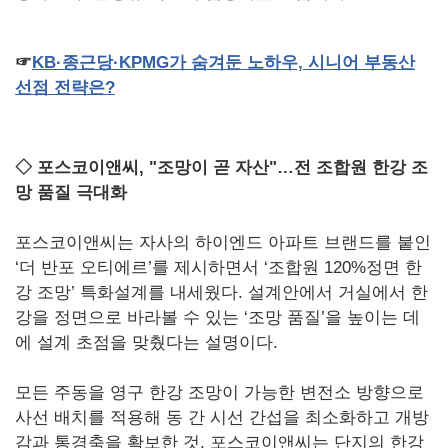
☞
KB
·종근당·KPMG
가
숨겨둔
노하우,
시니어
부동산
선점
전략은?
◇ 포스코이앤씨, "조망이 곧 자산"…전 조합원 한강 조
망 품질 극대화
포스코이앤씨는 자사의 하이엔드 아파트 브랜드를 붙인
‘더 반포 오티에르’를 제시하면서 ‘조합원 120%정면 한
강 조망’ 특화설계를 내세웠다. 설계안에서 거실에서 한
강을 정면으로 바라볼 수 있는 ‘조망 품질’을 높이는 데
에 설계 초점을 맞췄다는 설명이다.
모든 주동을 영구 한강 조망이 가능한 변전소 방향으로
사선 배치를 적용해 동 간 시선 간섭을 최소화하고 개방
감과 통경축을 확보한 것. 포스코이앤씨는 단지의 한강