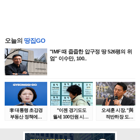
오늘의
땅집GO
"IMF 때 줍줍한 압구정 땅 526평의 위
엄" 이수만, 100..
李 대통령 초강경
"이젠 경기도도
오세훈 시장, "與
부동산 정책에…
월세 100만원 시대"
적반하장 도
추미애 '경기도 재..
정부發 전세종말..
넘었다" 반박한
이유는