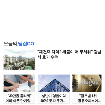
오늘의
땅집GO
"재건축 차익? 세금이 더 무서워" 강남
서 호가 수억 ..
"30만원 돌려줘"
상반기 영업이익
"글로벌 1위
머리 아픈 단기임대
109% 뛴 대우건설,
공유오피스에