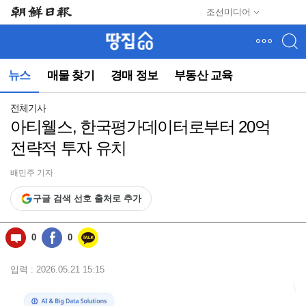
메
조선미디어
뉴
건
너
뛰
뉴스
매물 찾기
경매 정보
부동산 교육
기
(컨
텐
전체기사
츠
아티웰스, 한국평가데이터로부터 20억
영
전략적 투자 유치
역
으
로
배민주 기자
바
구글 검색 선호 출처로 추가
로
이
동)
0
0
입력 : 2026.05.21 15:15