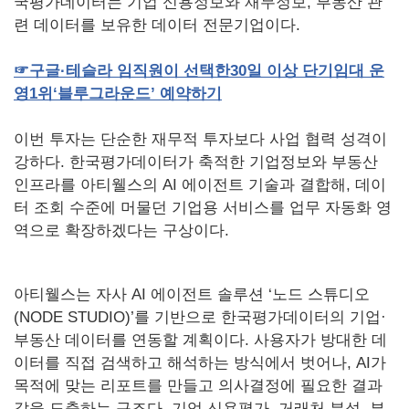
국평가데이터는 기업 신용정보와 재무정보, 부동산 관
련 데이터를 보유한 데이터 전문기업이다.
☞
구글
·
테슬라
임직원이
선택한
30
일
이상
단기임대
운
영
1
위
‘
블루그라운드
’
예약하기
이번 투자는 단순한 재무적 투자보다 사업 협력 성격이
강하다. 한국평가데이터가 축적한 기업정보와 부동산
인프라를 아티웰스의 AI 에이전트 기술과 결합해, 데이
터 조회 수준에 머물던 기업용 서비스를 업무 자동화 영
역으로 확장하겠다는 구상이다.
아티웰스는 자사 AI 에이전트 솔루션 ‘노드 스튜디오
(NODE STUDIO)’를 기반으로 한국평가데이터의 기업·
부동산 데이터를 연동할 계획이다. 사용자가 방대한 데
이터를 직접 검색하고 해석하는 방식에서 벗어나, AI가
목적에 맞는 리포트를 만들고 의사결정에 필요한 결과
값을 도출하는 구조다. 기업 신용평가, 거래처 분석, 부