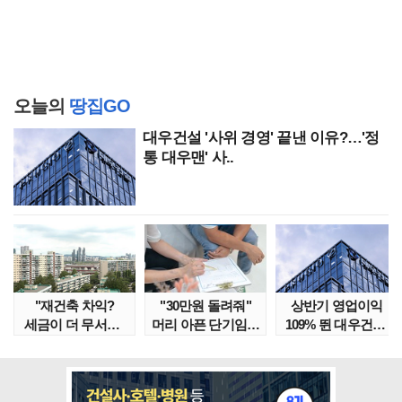
오늘의
땅집GO
대우건설 '사위 경영' 끝낸 이유?…'정
통 대우맨' 사..
"재건축 차익?
"30만원 돌려줘"
상반기 영업이익
세금이 더 무서워"
머리 아픈 단기임대
109% 뛴 대우건설,
강남서 호가 수억 ..
보증금 분쟁 막..
주가는 '고점 대..