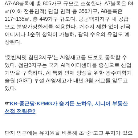
A7·A8블록에 총 805가구 규모로 조성한다. A7블록은 84
㎡(이하 전용면적) 단일 면적∙총 356가구, A8블록은
117~135㎡, 총 449가구 규모다. 공공택지지구 내 공급
으로 분양가상한제를 적용한다. 거주지 제한 없이 전국
어디서나 1순위 청약이 가능해, 광역 수요의 유입도 예
상된다.
‘호반써밋 첨단3지구’는 AI영재고를 도보로 통학할 수
있다. 첨단3지구는 국가 AI데이터센터를 중심으로 산업
기반을 구축하며, AI 특화 인재 양성을 위한 광주과학기
술원 (GIST) 부설 AI영재고가 내년 3월 개교를 앞두고
있다.
☞
KB·
종근당
·KPMG
가
숨겨둔
노하우
,
시니어
부동산
선점
전략은
?
단지 인근에는 유치원을 비롯해 초·중·고교 부지가 있으