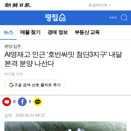
메
조선미디어
뉴
건
너
뛰
뉴스
매물 찾기
경매 정보
부동산 교육
기
(컨
텐
분양·입주
츠
AI영재고 인근 '호반써밋 첨단3지구' 내달
영
본격 분양 나선다
역
으
로
박기람 기자
바
구글 검색 선호 출처로 추가
로
이
동)
0
0
입력 : 2026.05.21 09:22