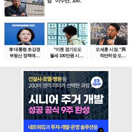
엄" 이수만, 100..
李 대통령 초강경
"이젠 경기도도
오세훈 시장, "與
부동산 정책에…
월세 100만원 시대"
적반하장 도
추미애 '경기도 재..
정부發 전세종말..
넘었다" 반박한
이유는