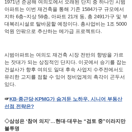
1971년 준공해 여의도에서 오래된 단지 중 하나인 시범
아파트는 이번 재건축을 통해 기존 1584가구 규모에서
지하 6층~지상 59층, 아파트 21개 동, 총 2491가구 및 부
대복리시설로 탈바꿈할 예정이다. 총사업비는 1조 5000
억원 안팎으로 추산하는 메가급 프로젝트다.
시범아파트는 여의도 재건축 시장 전반의 향방을 가르
는 잣대가 되는 상징적인 단지다. 이곳에서 승기를 잡는
건설사가 향후 여의도 일대 후속 사업지 수주전에서도
유리한 고지를 점할 수 있어 정비업계의 촉각이 곤두서
있다.
☞
KB
·종근당·
KPMG
가
숨겨둔
노하우
,
시니어
부동산
선점
전략은
?
◇삼성은 ‘참여 의지’…현대·대우는 “검토 중”이라지만
불투명