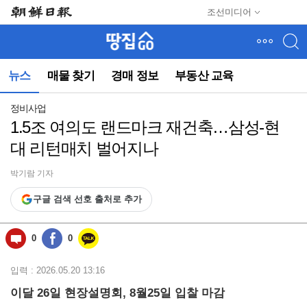
메
조선미디어
뉴
건
너
뛰
뉴스
매물 찾기
경매 정보
부동산 교육
기
(컨
텐
정비사업
츠
1.5조 여의도 랜드마크 재건축…삼성-현
영
대 리턴매치 벌어지나
역
으
로
박기람 기자
바
구글 검색 선호 출처로 추가
로
이
동)
0
0
입력 : 2026.05.20 13:16
이달 26일 현장설명회, 8월25일 입찰 마감