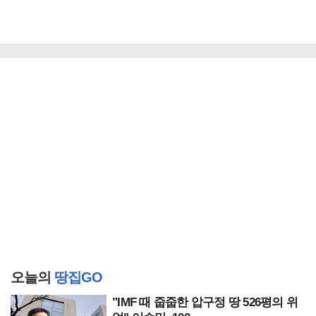
오늘의
땅집GO
"IMF 때 줍줍한 압구정 땅 526평의 위