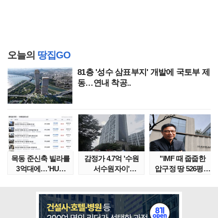
오늘의
땅집GO
81층 '성수 삼표부지' 개발에 국토부 제
동…연내 착공..
목동 준신축 빌라를
감정가 4.7억 '수원
"IMF 때 줍줍한
3억대에…'HUG
서수원자이'
압구정 땅 526평의
말소확약' 서울 빌..
낙찰가는?
위엄" 이수만, 100..
땅집고옥..