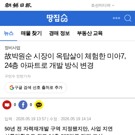
메
조선미디어
뉴
건
너
뛰
뉴스
매물 찾기
경매 정보
부동산 교육
기
(컨
텐
정비사업
츠
故박원순 시장이 옥탑살이 체험한 미아7,
영
24층 아파트로 개발 방식 변경
역
으
로
구민수 인턴기자
바
구글 검색 선호 출처로 추가
로
이
동)
0
0
입력 : 2026.05.19 13:57 | 수정 : 2026.05.19 14:14
50년 전 자력재개발 구역 지정됐지만, 사업 지연