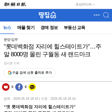
메
조선미디어
뉴
건
너
뛰
뉴스
매물 찾기
경매 정보
부동산 교육
기
(컨
텐
분양·입주
츠
"롯데백화점 자리에 힐스테이트가"…주
영
말 8000명 몰린 구월동 새 랜드마크
역
으
로
강시온 기자
바
구글 검색 선호 출처로 추가
로
이
동)
0
0
입력 : 2026.05.18 18:10 | 수정 : 2026.05.18 18:14
“옛 롯데백화점 자리에 힐스테이트가”