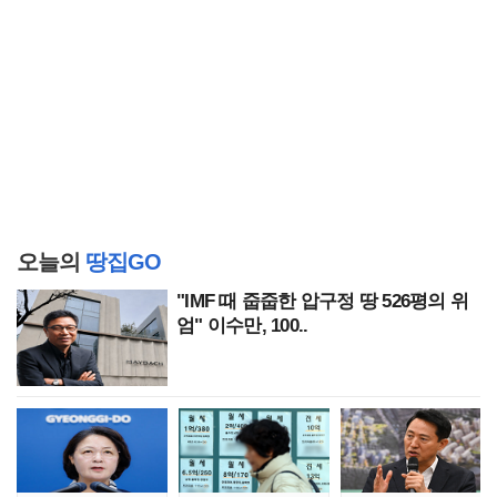
오늘의
땅집GO
"IMF 때 줍줍한 압구정 땅 526평의 위
엄" 이수만, 100..