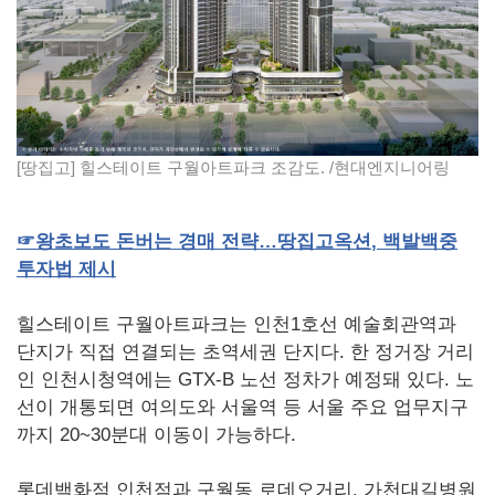
[땅집고] 힐스테이트 구월아트파크 조감도. /현대엔지니어링
☞
왕초보도
돈버는
경매
전략…땅집고옥션
,
백발백중
투자법
제시
힐스테이트 구월아트파크는 인천1호선 예술회관역과
단지가 직접 연결되는 초역세권 단지다. 한 정거장 거리
인 인천시청역에는 GTX-B 노선 정차가 예정돼 있다. 노
선이 개통되면 여의도와 서울역 등 서울 주요 업무지구
까지 20~30분대 이동이 가능하다.
롯데백화점 인천점과 구월동 로데오거리, 가천대길병원