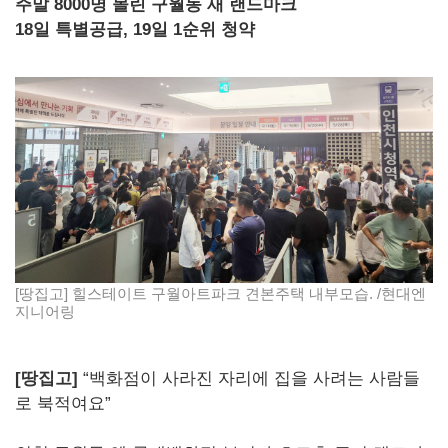
주말 8000명 몰린 구월동 새 랜드마크
18일 특별공급, 19일 1순위 청약
[땅집고] 힐스테이트 구월아트파크 견본주택 내부모습. /현대엔
지니어링
[땅집고]
“백화점이 사라진 자리에 집을 사려는 사람들
로 북적여요”