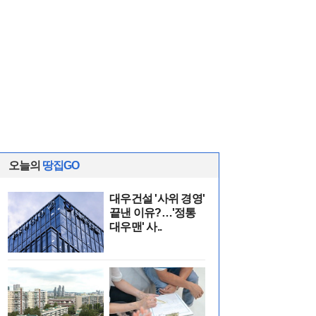
오늘의
땅집GO
대우건설 '사위 경영'
끝낸 이유?…'정통
대우맨' 사..