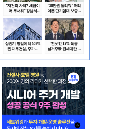
"재건축 차익? 세금이
"30만원 돌려줘" 머리
더 무서워" 강남서
아픈 단기임대 보증금
호가 수억 ..
분쟁 막..
상반기 영업이익 109%
'전셋값 17% 폭등'
뛴 대우건설, 주가는
실거주發 전세대란 또
'고점 대..
오나