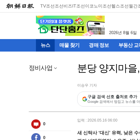
메
TV조선
조선비즈
IT조선
이코노미조선
헬스조선
월간
뉴
건
너
뛰
2026년 8월 6일
기
(컨
뉴스
매물 찾기
경매 정보
부동산 교
텐
츠
영
분당 양지마을,
역
정비사업
으
로
바
이승우 기자
로
구글 검색 선호 출처로 추가
이
Google 검색에서 땅집고 뉴스를 더
동)
입력 : 2026.05.16 06:00
0
새 신탁사 ‘대신’ 유력, 낮은
0