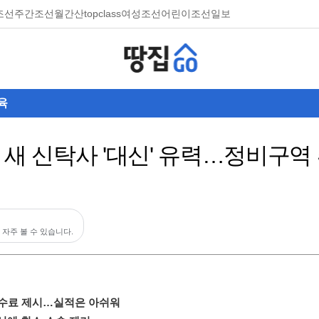
조선
주간조선
월간산
topclass
여성조선
어린이조선일보
육
 새 신탁사 '대신' 유력…정비구역
 자주 볼 수 있습니다.
 수수료 제시…실적은 아쉬워