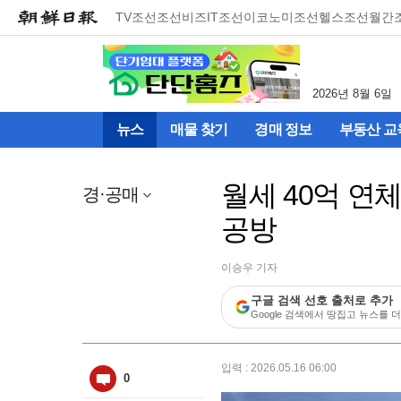
메
TV조선
조선비즈
IT조선
이코노미조선
헬스조선
월간
뉴
건
너
뛰
2026년 8월 6일
기
(컨
뉴스
매물 찾기
경매 정보
부동산 교
텐
츠
영
월세 40억 연
역
경·공매
으
공방
로
바
로
이승우 기자
이
동)
구글 검색 선호 출처로 추가
Google 검색에서 땅집고 뉴스를 더
입력 : 2026.05.16 06:00
0