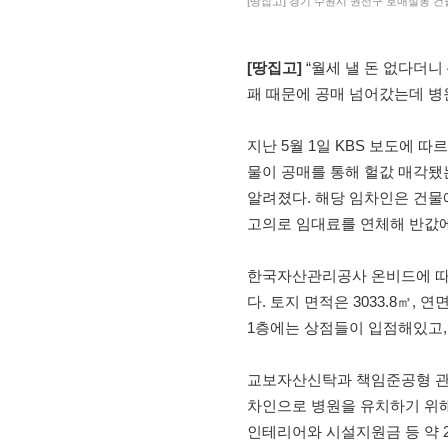
[땅집고] 경기 수원시 권선구 호매실동 건
[땅집고]
“월세 낼 돈 없다더니 
패 때문에 공매 넘어갔는데 병원
지난 5월 1일 KBS 보도에 
물이 공매를 통해 헐값 매각
알려졌다. 해당 임차인은 건물
고의로 임대료를 연체해 반값에
한국자산관리공사 온비드에 따
다. 토지 면적은 3033.8㎡, 연
1층에는 상점들이 입점해있고,
교보자산신탁과 책임준공형 관리
차인으로 병원을 유치하기 위해
인테리어와 시설지원금 등 약 