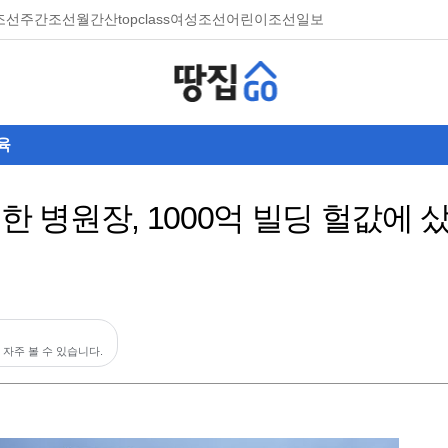
조선
주간조선
월간산
topclass
여성조선
어린이조선일보
육
체한 병원장, 1000억 빌딩 헐값에
 자주 볼 수 있습니다.