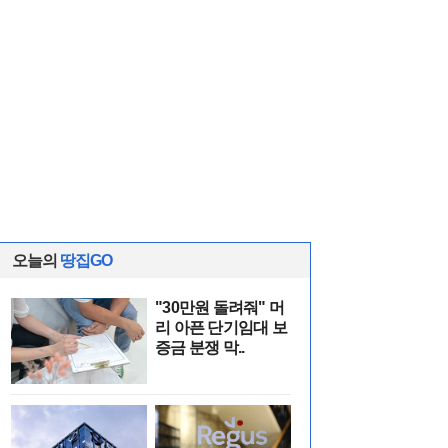
오늘의
땅집GO
"30만원 돌려줘" 머
리 아픈 단기임대 보
증금 분쟁 막..