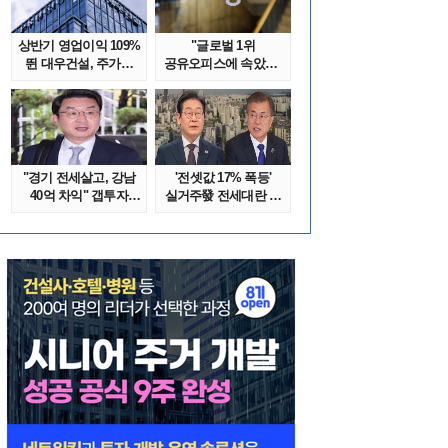
상반기 영업이익 109%
"글로벌 1위
뛴 대우건설, 주가는
공유오피스에 속았다"
'고점 대..
1년간 줄적자, 리..
"경기 전세살고, 강남
'전셋값 17% 폭등'
40억 차익" 갭투자
실거주發 전세대란 또
막은 금융위..
오나