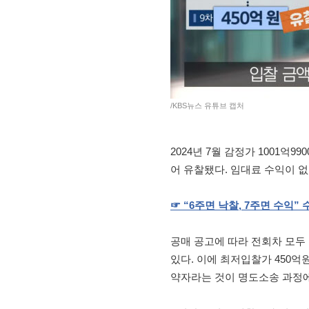
/KBS뉴스 유튜브 캡처
2024년 7월 감정가 1001억
어 유찰됐다. 임대료 수익이 
☞
“
6
주면
낙찰
, 7
주면
수익”
공매 공고에 따라 전회차 모두
있다. 이에 최저입찰가 450
약자라는 것이 명도소송 과정