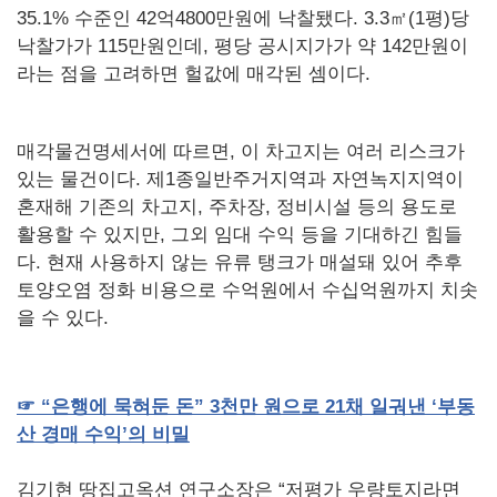
35.1% 수준인 42억4800만원에 낙찰됐다. 3.3㎡(1평)당
낙찰가가 115만원인데, 평당 공시지가가 약 142만원이
라는 점을 고려하면 헐값에 매각된 셈이다.
매각물건명세서에 따르면, 이 차고지는 여러 리스크가
있는 물건이다. 제1종일반주거지역과 자연녹지지역이
혼재해 기존의 차고지, 주차장, 정비시설 등의 용도로
활용할 수 있지만, 그외 임대 수익 등을 기대하긴 힘들
다. 현재 사용하지 않는 유류 탱크가 매설돼 있어 추후
토양오염 정화 비용으로 수억원에서 수십억원까지 치솟
을 수 있다.
☞
“은행에
묵혀둔
돈” 3
천만
원으로 21
채
일궈낸
‘부동
산
경매
수익’의
비밀
김기현 땅집고옥션 연구소장은 “저평가 우량토지라면