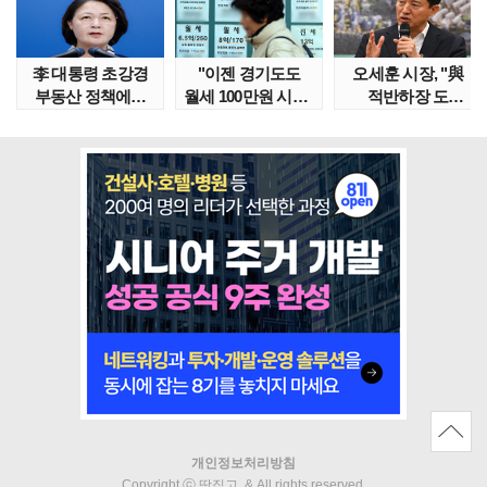
李 대통령 초강경
"이젠 경기도도
오세훈 시장, "與
부동산 정책에…
월세 100만원 시대"
적반하장 도
추미애 '경기도 재..
정부發 전세종말..
넘었다" 반박한
이유는
개인정보처리방침
Copyright ⓒ 땅집고. & All rights reserved.