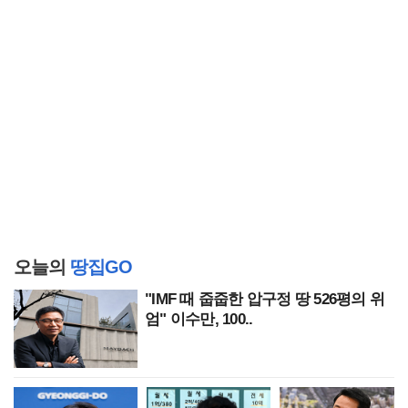
오늘의
땅집GO
"IMF 때 줍줍한 압구정 땅 526평의 위
엄" 이수만, 100..