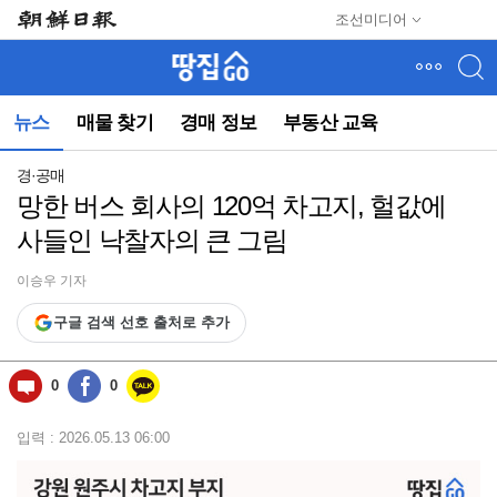
메
조선미디어
뉴
건
너
뛰
뉴스
매물 찾기
경매 정보
부동산 교육
기
(컨
텐
경·공매
츠
망한 버스 회사의 120억 차고지, 헐값에
영
사들인 낙찰자의 큰 그림
역
으
로
이승우 기자
바
구글 검색 선호 출처로 추가
로
이
동)
0
0
입력 : 2026.05.13 06:00