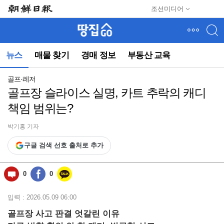
메
조선미디어
뉴
건
너
뛰
뉴스
매물 찾기
경매 정보
부동산 교육
기
(컨
텐
골프·레저
츠
골프장 슬라이스 실명, 카트 추락의 캐디
영
책임 범위는?
역
으
로
박기홍 기자
바
구글 검색 선호 출처로 추가
로
이
동)
0
0
입력 : 2026.05.09 06:00
골프장 사고 판결 엇갈린 이유