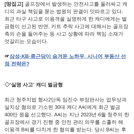
[땅집고]
골프장에서 발생하는 안전사고를 둘러싸고 캐
디의 과실 책임을 묻는 법원의 판결이 잇따르고 있다.
최근 타구 사고로 이용객을 실명하게 한 캐디에게는 벌
금형이 선고된 반면, 카트 추락 사고에 대해서는 골프장
측의 손을 들어주는 등 사고 상황에 따라 책임 소재가
엇갈리는 모습이다.
☞
삼성·
KB
·종근당이
숨겨둔
노하우
,
시니어
부동산
선
점
전략은
?
◇‘실명 사고’ 캐디 벌금형
최근 청주지법 형사2단독 임진수 부장판사는 업무상과
실치상 혐의로 기소된 30대 캐디 A씨에게 최근 벌금
400만 원을 선고했다. A씨는 지난 2023년 6월 청주의 한
골프장에서 경기 진행 중 안전 관리 의무를 소홀히 해
이용객 B씨를 다치게 한 혐의를 받는다. 당시 B씨는 후