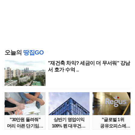
오늘의
땅집GO
"재건축 차익? 세금이 더 무서워" 강남
서 호가 수억 ..
"30만원 돌려줘"
상반기 영업이익
"글로벌 1위
머리 아픈 단기임대
109% 뛴 대우건설,
공유오피스에
보증금 분쟁 막..
주가는 '고점 대..
속았다" 1년간