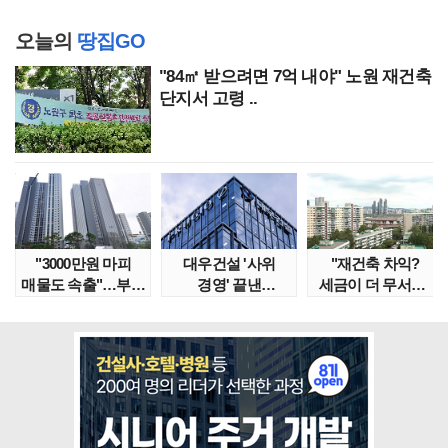
오늘의
땅집GO
"84㎡ 받으려면 7억 내야" 노원 재건축
단지서 고령 ..
"3000만원 마피
대우건설 '사위
"재건축 차익?
매물도 속출"…부산
경영' 끝낸
세금이 더 무서워"
대단지서도 잔금..
이유?…'정통
강남서 호가 수억 ..
대우맨' 사..