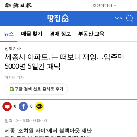
메
조선미디어
뉴
건
너
뛰
뉴스
매물 찾기
경매 정보
부동산 교육
기
(컨
텐
전체기사
츠
세종시 아파트, 눈 떠보니 재앙…입주민
영
5000명 5일간 패닉
역
으
로
이지은 기자
바
구글 검색 선호 출처로 추가
로
이
동)
0
0
입력 : 2026.05.09 06:00
세종 ‘조치원 자이’에서 블랙아웃 재난