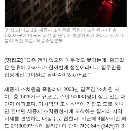
[땅집고] 이달 1일 세종시 조치원읍 죽림리 ‘조치원 자이’ 총
1429가구에 대규모 정전 및 단수가 발생하면서 아파트 전 세대
불이 꺼진 모습. /세종소방본부
[땅집고]
“요즘 전기 없으면 아무것도 못하는데, 황금같
은 연휴에 아파트가 한꺼번에 정전이라니… 입주민들
입장에선 그야말로 날벼락이었겠어요.”
세종시 조치원읍 죽림리에 2008년 입주한 ‘조치원 자
이’. 총 1429가구 규모로, 주민 5000여명이 살고 있는 대
단지 아파트다. 기차역인 조치원역이 가깝고 도로 하나
만 건너면 세종시 조치원청사에 도착하는 입지라 지역
시세를 견인하는 대장주로 꼽힌다. 지난해 4월까지만 해
도 2억3000만원에 팔리던 이 단지 전용 84㎡(34평)가 3