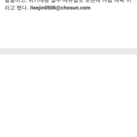
발굴하고, 위기대응 실무 매뉴얼도 보완해 나갈 계획”이
라고 했다.
/leejin0506@chosun.com