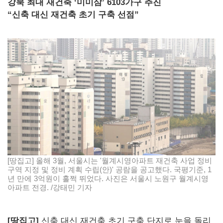
강북 최대 재건축 ‘미미삼’ 6103가구 추진
“신축 대신 재건축 초기 구축 선점”
[땅집고] 올해 3월, 서울시는 '월계시영아파트 재건축 사업 정비
구역 지정 및 정비 계획 수립(안)' 공람을 공고했다. 국평기준, 1
년 만에 3억원이 훌쩍 뛰었다. 사진은 서울시 노원구 월계시영
아파트 전경. /강태민 기자
[땅집고]
신축 대신 재건축 초기 구축 단지로 눈을 돌리