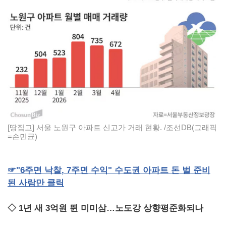
[땅집고] 서울 노원구 아파트 신고가 거래 현황. /조선DB(그래픽
=손민균)
☞
"6
주면
낙찰
, 7
주면
수익
"
수도권
아파트
돈
벌
준비
된
사람만
클릭
◇ 1년 새 3억원 뛴 미미삼…노도강 상향평준화되나