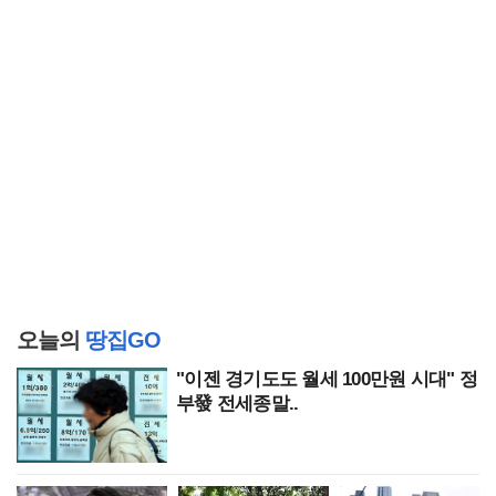
오늘의
땅집GO
"이젠 경기도도 월세 100만원 시대" 정
부發 전세종말..