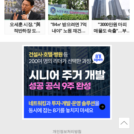
오세훈 시장, "與
"84㎡ 받으려면 7억
"3000만원 마피
적반하장 도
내야" 노원 재건축
매물도 속출"…부산
넘었다" 반박한
단지서 고령 ..
대단지서도 잔금..
이유는
개인정보처리방침