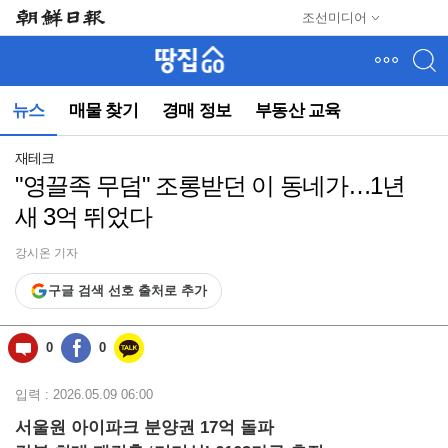
메
조선미디어
뉴
건
너
뛰
뉴스
매물 찾기
경매 정보
부동산 교육
기
(컨
텐
재테크
츠
"영끌족 무덤" 조롱받던 이 동네가…1년
영
새 3억 뛰었다
역
으
로
강시온 기자
바
구글 검색 선호 출처로 추가
로
이
동)
0
0
입력 : 2026.05.09 06:00
서울원 아이파크 분양권 17억 돌파