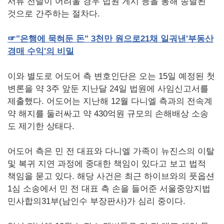
서류 전달이 어려울 경우 법원 게시 등을 통해 송달된
것으로 간주하는 절차다.
☞
"
은행에
묵혀둔
돈
" 3
천만
원으로
21
채
일궈낸
'
부동산
경매
수익
'
의
비밀
이와 별도로 어도어 측 변호인단은 오는 15일 예정된 첫
변론을 약 3주 앞둔 지난달 24일 법원에 사임신고서를
제출했다. 어도어는 지난해 12월 다니엘 측과의 전속계
약 해지를 둘러싸고 약 430억원 규모의 손해배상 소송
도 제기한 상태다.
어도어 측은 민 전 대표와 다니엘 가족이 뉴진스의 이탈
및 복귀 지연 과정에 중대한 책임이 있다고 보고 법적
책임을 묻고 있다. 해당 사건은 최근 하이브와의 풋옵션
1심 소송에서 민 전 대표 측 손을 들어준 서울중앙지법
민사합의31부(남인수 부장판사)가 심리 중이다.