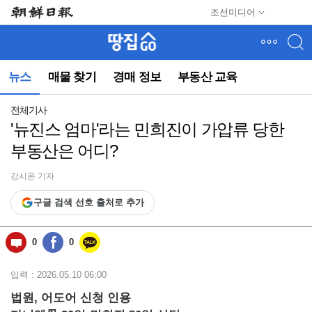
메
조선미디어
뉴
건
너
뛰
뉴스
매물 찾기
경매 정보
부동산 교육
기
(컨
텐
전체기사
츠
'뉴진스 엄마'라는 민희진이 가압류 당한
영
부동산은 어디?
역
으
로
강시온 기자
바
구글 검색 선호 출처로 추가
로
이
동)
0
0
입력 : 2026.05.10 06:00
법원, 어도어 신청 인용