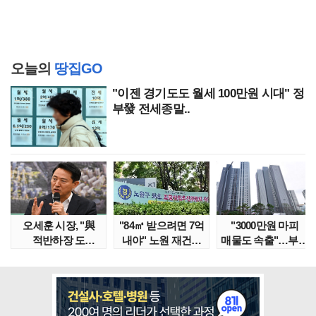
오늘의
땅집GO
"이젠 경기도도 월세 100만원 시대" 정
부發 전세종말..
오세훈 시장, "與
"84㎡ 받으려면 7억
"3000만원 마피
적반하장 도
내야" 노원 재건축
매물도 속출"…부산
넘었다" 반박한
단지서 고령 ..
대단지서도 잔금..
이유는