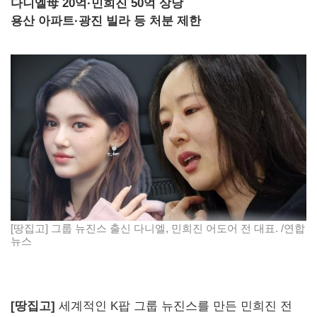
다니엘母 20억·민희진 50억 상당
용산 아파트·광진 빌라 등 처분 제한
[땅집고] 그룹 뉴진스 출신 다니엘, 민희진 어도어 전 대표. /연합
뉴스
[땅집고]
세계적인 K팝 그룹 뉴진스를 만든 민희진 전