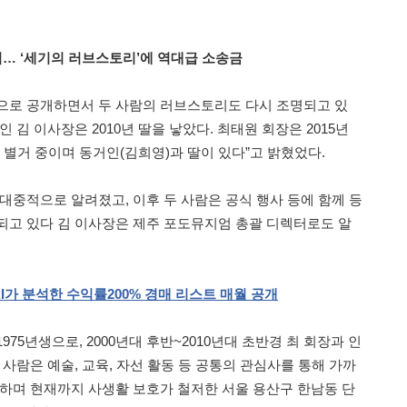
립… ‘세기의 러브스토리’에 역대급 소송금
으로 공개하면서 두 사람의 러브스토리도 다시 조명되고 있
 김 이사장은 2010년 딸을 낳았다. 최태원 회장은 2015년
 별거 중이며 동거인(김희영)과 딸이 있다”고 밝혔었다.
대중적으로 알려졌고, 이후 두 사람은 공식 행사 등에 함께 등
되고 있다 김 이사장은 제주 포도뮤지엄 총괄 디렉터로도 알
I
가
분석한
수익률
200%
경매
리스트
매월
공개
75년생으로, 2000년대 후반~2010년대 초반경 최 회장과 인
 사람은 예술, 교육, 자선 활동 등 공통의 관심사를 통해 가까
제하며 현재까지 사생활 보호가 철저한 서울 용산구 한남동 단