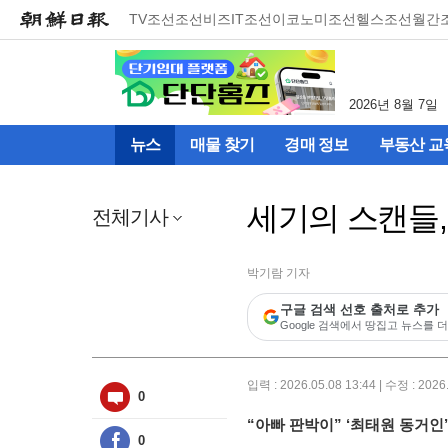
메
TV조선
조선비즈
IT조선
이코노미조선
헬스조선
월간
뉴
건
너
뛰
2026년 8월 7일
기
(컨
뉴스
매물 찾기
경매 정보
부동산 교
텐
츠
영
세기의 스캔들
역
전체기사
으
로
바
박기람 기자
로
구글 검색 선호 출처로 추가
이
Google 검색에서 땅집고 뉴스를 더
동)
입력 : 2026.05.08 13:44 | 수정 : 2026
0
“아빠 판박이” ‘최태원 동거인’
0