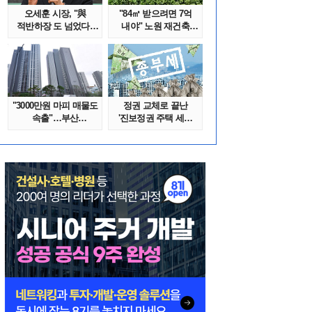
오세훈 시장, "與
"84㎡ 받으려면 7억
적반하장 도 넘었다"
내야" 노원 재건축
반박한 이유는
단지서 고령 ..
"3000만원 마피 매물도
정권 교체로 끝난
속출"…부산
'진보정권 주택 세금
대단지서도 잔금..
폭탄'