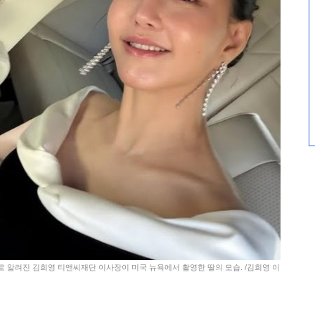
로 알려진 김희영 티앤씨재단 이사장이 미국 뉴욕에서 촬영한 딸의 모습. /김희영 이