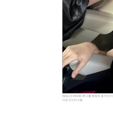
[땅집고] 최태원 SK그룹 회장의 동거인으
사장 인스타그램