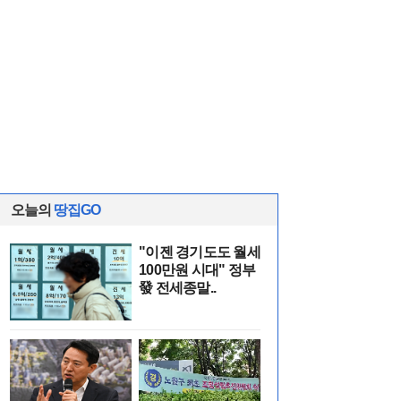
오늘의
땅집GO
"이젠 경기도도 월세
100만원 시대" 정부
發 전세종말..