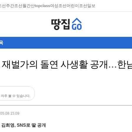
조선
주간조선
월간산
topclass
여성조선
어린이조선일보
육
, 재벌가의 돌연 사생활 공개…한
 자주 볼 수 있습니다.
.05.08 15:09
 김희영, SNS로 딸 공개