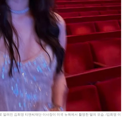
로 알려진 김희영 티앤씨재단 이사장이 미국 뉴욕에서 촬영한 딸의 모습. /김희영 이