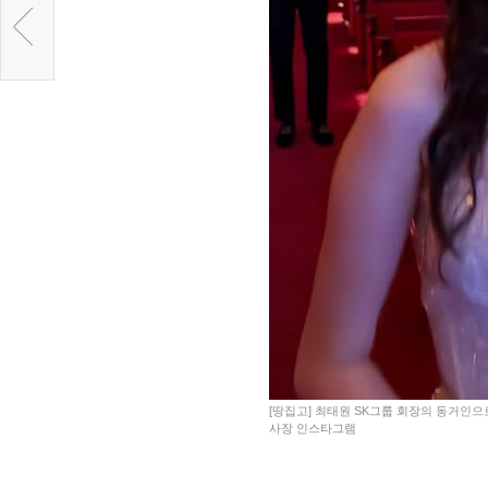
[땅집고] 최태원 SK그룹 회장의 동거인으
사장 인스타그램