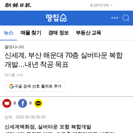
메
조선미디어
뉴
건
너
뛰
뉴스
매물 찾기
경매 정보
부동산 교육
기
(컨
텐
올댓시니어
츠
신세계, 부산 해운대 70층 실버타운 복합
영
개발…내년 착공 목표
역
으
로
박기홍 기자
바
구글 검색 선호 출처로 추가
로
이
동)
0
0
입력 : 2026.05.08 06:00
신세계백화점, 실버타운 포함 복합개발