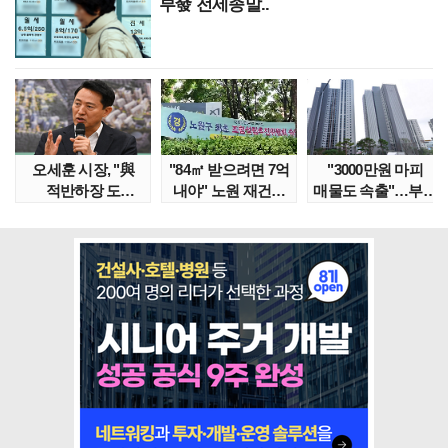
부發 전세종말..
오세훈 시장, "與
"84㎡ 받으려면 7억
"3000만원 마피
적반하장 도
내야" 노원 재건축
매물도 속출"…부산
넘었다" 반박한
단지서 고령 ..
대단지서도 잔금..
이유는