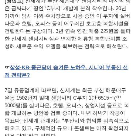
[땅집고]
신세계가 부산 해운대구 센텀시티의 마지막 남
은 금싸라기 땅인 ‘C부지’ 개발에 본격 착수한다. 20년
가까이 임시 야외 주차장으로 사용 중인 이 부지에 실버
타운과 호텔, 오피스 등이 어우러진 초고층 복합시설을
건립한다는 구상이다. 3년 연속 연간 매출 2조원을 돌파
한 신세계 센텀시티점과 연계한 체류형 복합단지를 조
성해 새로운 수익 모델을 확보하는 전략으로 해석된다.
☞
삼성·
KB
·종근당이
숨겨둔
노하우
,
시니어
부동산
선
점
전략은
?
7일 유통업계에 따르면, 신세계는 최근 부산 해운대구
우동 1502번지 일대 센텀시티 C부지 1만 6515㎡(약
5000평)를 실버타운, 호텔, 오피스, 상업시설 등으로 복
합 개발하는 방안을 검토 중이다. 내년 하반기 착공이
목표다. 신세계 관계자는 “부산시와 협의를 지속적으로
해오고 있고, 구체적인 규모나 콘셉트는 아직 확정되지
않은 단계”라고 말했다.