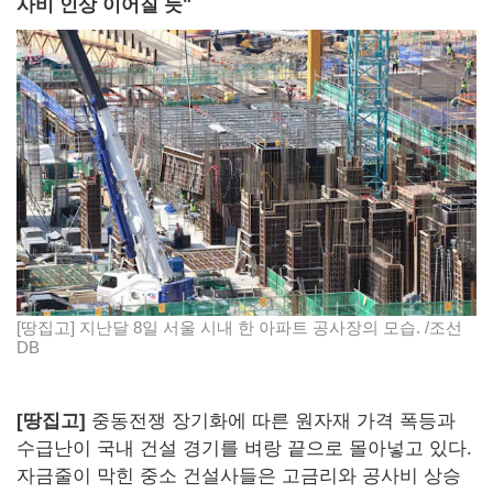
사비 인상 이어질 듯"
[땅집고] 지난달 8일 서울 시내 한 아파트 공사장의 모습. /조선
DB
[땅집고]
중동전쟁 장기화에 따른 원자재 가격 폭등과
수급난이 국내 건설 경기를 벼랑 끝으로 몰아넣고 있다.
자금줄이 막힌 중소 건설사들은 고금리와 공사비 상승