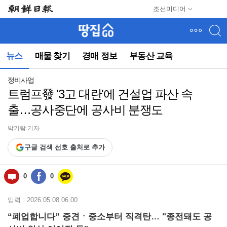
메
조선미디어
뉴
건
너
뛰
뉴스
매물 찾기
경매 정보
부동산 교육
기
(컨
텐
정비사업
츠
트럼프發 '3고 대란'에 건설업 파산 속
영
출…공사중단에 공사비 분쟁도
역
으
로
박기람 기자
바
구글 검색 선호 출처로 추가
로
이
동)
0
0
입력 : 2026.05.08 06:00
“폐업합니다” 중견ㆍ중소부터 직격탄…
"종전돼도 공