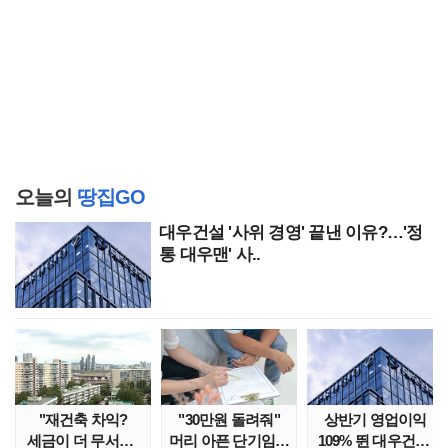
오늘의
땅집GO
대우건설 '사위 경영' 끝낸 이유?…'정
통 대우맨' 사..
"재건축 차익?
"30만원 돌려줘"
상반기 영업이익
세금이 더 무서워"
머리 아픈 단기임대
109% 뛴 대우건설,