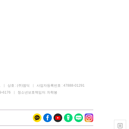
고
상호 : (주)엠딕
사업자등록번호 : 47888-01291
-6176
청소년보호책임자: 차학봉