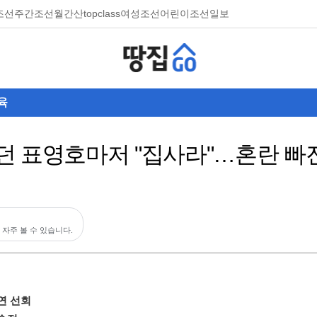
조선
주간조선
월간산
topclass
여성조선
어린이조선일보
육
던 표영호마저 "집사라"…혼란 빠
 자주 볼 수 있습니다.
연 선회