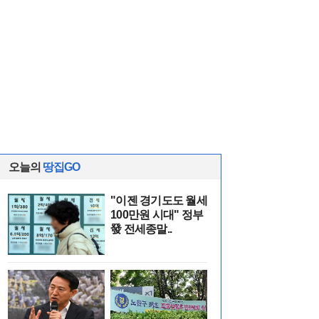
오늘의
땅집GO
"이젠 경기도도 월세
100만원 시대" 정부
發 전세종말..