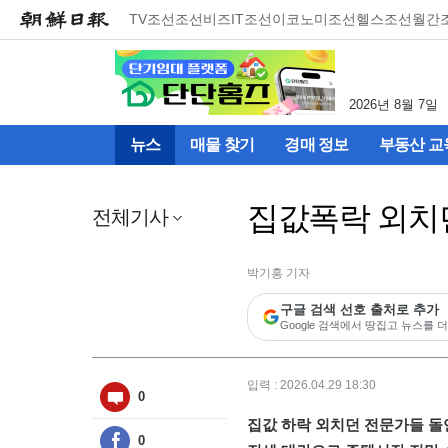
메
TV조선
조선비즈
IT조선
이코노미조선
헬스조선
월간
뉴
건
너
뛰
2026년 8월 7일
기
(컨
뉴스
매물 찾기
경매 정보
부동산 교
텐
츠
영
집값폭락 외치
역
전체기사
으
로
바
박기홍 기자
로
구글 검색 선호 출처로 추가
이
Google 검색에서 땅집고 뉴스를 더
동)
입력 : 2026.04.29 18:30
0
집값 하락 외치던 전문가들 돌
0