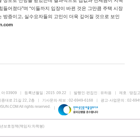
을 정도로 신망을 받았는데 결과적으로 집값과 전세금이 지속
힘들어졌다”며 “이들까지 입장이 바뀐 것은 그만큼 주택 시장
 방증이고, 실수요자들의 고민이 더욱 깊어질 것으로 보인
n.com
아 03909
등록년월일 : 2015 .09.22
발행인·편집인 : 유하용
제호 : 땅집
종대로 21길 22, 2층
기사문의·제보 : 02-6949-6168
광고·사업문의 : 02-6949
UN.COM All rights reserved.
년보호정책(책임자:차학봉)