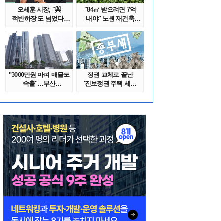
오세훈 시장, "與
"84㎡ 받으려면 7억
적반하장 도 넘었다"
내야" 노원 재건축
반박한 이유는
단지서 고령 ..
"3000만원 마피 매물도
정권 교체로 끝난
속출"…부산
'진보정권 주택 세금
대단지서도 잔금..
폭탄'