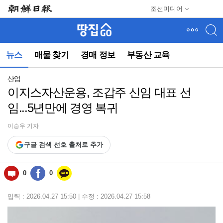
메
조선미디어
뉴
건
너
뛰
뉴스
매물 찾기
경매 정보
부동산 교육
기
(컨
텐
산업
츠
이지스자산운용, 조갑주 신임 대표 선
영
임...5년만에 경영 복귀
역
으
로
이승우 기자
바
구글 검색 선호 출처로 추가
로
이
동)
0
0
입력 : 2026.04.27 15:50 | 수정 : 2026.04.27 15:58