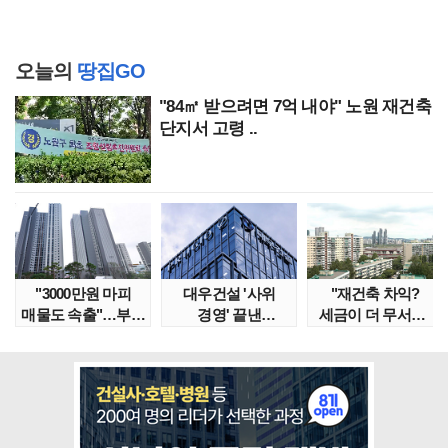
오늘의
땅집GO
"84㎡ 받으려면 7억 내야" 노원 재건축
단지서 고령 ..
"3000만원 마피
대우건설 '사위
"재건축 차익?
매물도 속출"…부산
경영' 끝낸
세금이 더 무서워"
대단지서도 잔금..
이유?…'정통
강남서 호가 수억 ..
대우맨' 사..