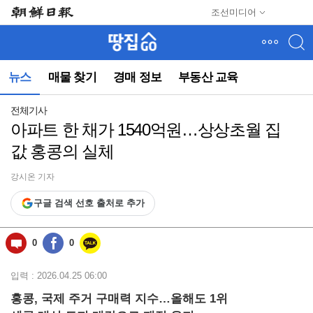
메
조선미디어
뉴
건
너
뛰
뉴스
매물 찾기
경매 정보
부동산 교육
기
(컨
텐
전체기사
츠
아파트 한 채가 1540억원…상상초월 집
영
값 홍콩의 실체
역
으
로
강시온 기자
바
구글 검색 선호 출처로 추가
로
이
동)
0
0
입력 : 2026.04.25 06:00
홍콩, 국제 주거 구매력 지수…올해도 1위