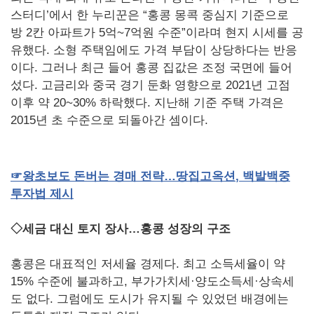
스터디’에서 한 누리꾼은 “홍콩 몽콕 중심지 기준으로
방 2칸 아파트가 5억~7억원 수준”이라며 현지 시세를 공
유했다. 소형 주택임에도 가격 부담이 상당하다는 반응
이다. 그러나 최근 들어 홍콩 집값은 조정 국면에 들어
섰다. 고금리와 중국 경기 둔화 영향으로 2021년 고점
이후 약 20~30% 하락했다. 지난해 기준 주택 가격은
2015년 초 수준으로 되돌아간 셈이다.
☞
왕초보도
돈버는
경매
전략…땅집고옥션
,
백발백중
투자법
제시
◇세금 대신 토지 장사…홍콩 성장의 구조
홍콩은 대표적인 저세율 경제다. 최고 소득세율이 약
15% 수준에 불과하고, 부가가치세·양도소득세·상속세
도 없다. 그럼에도 도시가 유지될 수 있었던 배경에는