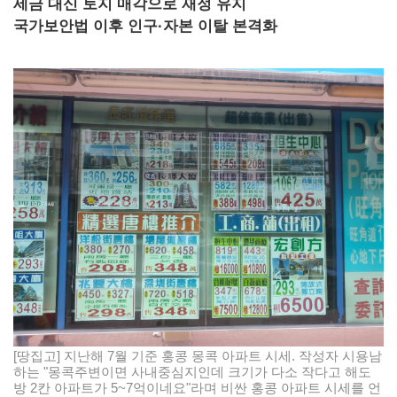
세금 대신 토지 매각으로 재정 유지
국가보안법 이후 인구·자본 이탈 본격화
[땅집고] 지난해 7월 기준 홍콩 몽콕 아파트 시세. 작성자 시용남
하는 "몽콕주변이면 사내중심지인데 크기가 다소 작다고 해도
방 2칸 아파트가 5~7억이네요"라며 비싼 홍콩 아파트 시세를 언