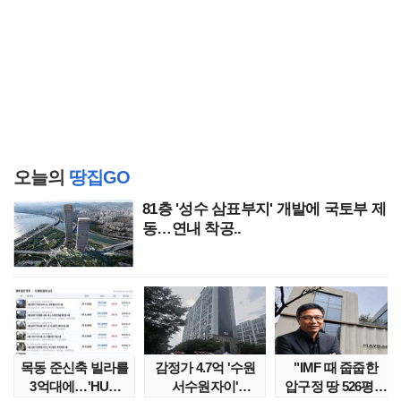
오늘의
땅집GO
81층 '성수 삼표부지' 개발에 국토부 제
동…연내 착공..
목동 준신축 빌라를
감정가 4.7억 '수원
"IMF 때 줍줍한
3억대에…'HUG
서수원자이'
압구정 땅 526평의