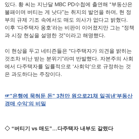
있다. 황 씨는 지난달 MBC PD수첩에 출연해 “부동산은
불패이며 버티는 게 낫다”는 취지의 발언을 하며, 현 정
부의 규제 기조 속에서도 매도 의사가 없다고 밝혔다.
이후 ‘다주택자 옹호’라는 비판이 이어졌지만 그는 “정책
과 시장 현실을 설명한 것”이라고 해명했다.
이 현상을 두고 네티즌들은 “다주택자가 의견을 밝히는
것조차 비난 받는 분위기”라며 반발했다. 자본주의 사회
에서 다주택자를 일률적으로 ‘사회악’으로 규정하는 것
은 과도하다는 주장이다.
☞
"
은행에
묵혀둔
돈
" 3
천만
원으로
21
채
일궈낸
'
부동산
경매
수익
'
의
비밀
◇ “버티기 vs 매도”…다주택자 내부도 갈렸다