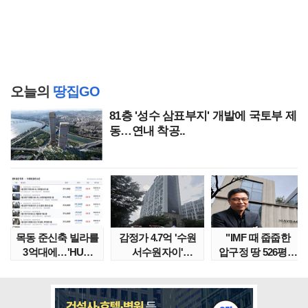
오늘의
땅집GO
81층 '성수 삼표부지' 개발에 국토부 제
동…연내 착공..
목동 준신축 빌라를
감정가 4.7억 '수원
"IMF 때 줍줍한
3억대에…'HUG
서수원자이'
압구정 땅 526평의
말소확약' 서울 빌..
낙찰가는?
위엄" 이수만, 100..
땅집고옥..