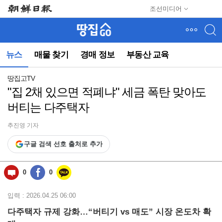
메
조선미디어
뉴
건
너
뛰
뉴스
매물 찾기
경매 정보
부동산 교육
기
(컨
텐
땅집고TV
츠
"집 2채 있으면 적폐냐" 세금 폭탄 맞아도
영
버티는 다주택자
역
으
로
추진영 기자
바
구글 검색 선호 출처로 추가
로
이
동)
0
0
입력 : 2026.04.25 06:00
다주택자 규제 강화…“버티기 vs 매도” 시장 온도차 확