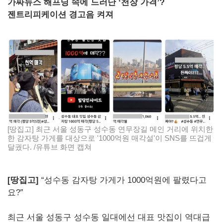
가짜뉴스 해프닝 속에 드러난 ‘천장 가격’?
젠트리피케이션 경고음 켜져
[땅집고] 최근 서울 성동구 성수동 연무장길 메인 거리에 위치한
한 감자탕 가게를 대상으로 '1000억원 매각설'이 SNS를 뜨겁게
달궜다. /유튜브 화면 캡쳐
[땅집고]
“성수동 감자탕 가게가 1000억원에 팔렸다고
요?”
최근 서울 성동구 성수동 일대에선 대표 맛집이 역대급