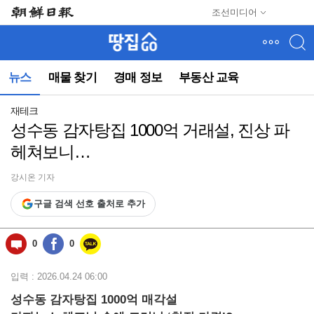
메
조선미디어
뉴
건
너
뛰
뉴스
매물 찾기
경매 정보
부동산 교육
기
(컨
텐
재테크
츠
성수동 감자탕집 1000억 거래설, 진상 파
영
헤쳐보니…
역
으
로
강시온 기자
바
구글 검색 선호 출처로 추가
로
이
동)
0
0
입력 : 2026.04.24 06:00
성수동 감자탕집 1000억 매각설