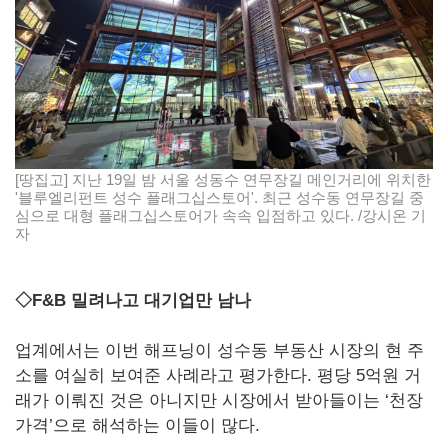
[땅집고] 지난 19일 밤 서울 성동수 연무장길 메인거리에 위치한
'블루엘리펀트 성수 플래그십스토어'. 최근 성수동 연무장길 중
심으로 대형 플래그십스토어가 속속 입점하고 있다. /강시온 기
자
◇F&B 밀려나고 대기업만 남나
업계에서는 이번 해프닝이 성수동 부동산 시장의 현 주
소를 여실히 보여준 사례라고 평가한다. 평당 5억원 거
래가 이뤄진 것은 아니지만 시장에서 받아들이는 ‘천장
가격’으로 해석하는 이들이 많다.