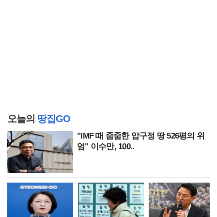
오늘의
땅집GO
"IMF 때 줍줍한 압구정 땅 526평의 위
엄" 이수만, 100..