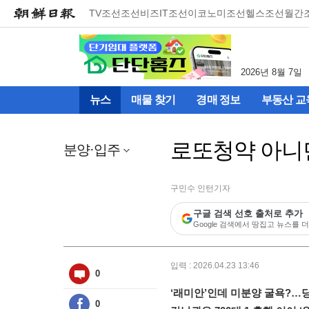
메
TV조선
조선비즈
IT조선
이코노미조선
헬스조선
월간
뉴
건
너
뛰
2026년 8월 7일
기
(컨
뉴스
매물 찾기
경매 정보
부동산 교
텐
츠
영
로또청약 아니면
역
분양·입주
으
로
바
구민수 인턴기자
로
구글 검색 선호 출처로 추가
이
Google 검색에서 땅집고 뉴스를 더
동)
입력 : 2026.04.23 13:46
0
‘래미안’인데 미분양 굴욕?…
0