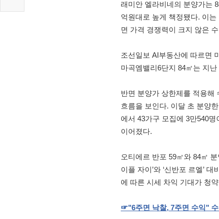
래미안 엘라비네의 분양가는 84㎡
억원대로 높게 책정됐다. 이는 
면 가격 경쟁력이 크지 않은 
조선일보 AI부동산에 따르면 마
마곡엠밸리6단지 84㎡는 지난 
반면 분양가 상한제를 적용해
흐름을 보인다. 이달 초 분양한
에서 43가구 모집에 3만540명
이어졌다.
오티에르 반포 59㎡와 84㎡ 분양
이플 자이’와 ‘신반포 르엘’ 대
에 따른 시세 차익 기대가 청
☞
"6
주면
낙찰
, 7
주면
수익
"
수