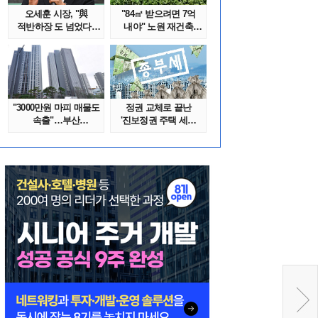
오세훈 시장, "與
"84㎡ 받으려면 7억
적반하장 도 넘었다"
내야" 노원 재건축
반박한 이유는
단지서 고령 ..
"3000만원 마피 매물도
정권 교체로 끝난
속출"…부산
'진보정권 주택 세금
대단지서도 잔금..
폭탄'