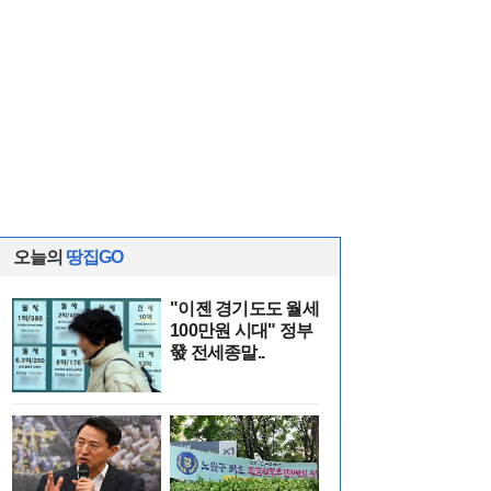
오늘의
땅집GO
"이젠 경기도도 월세
100만원 시대" 정부
發 전세종말..