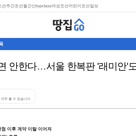
조선
주간조선
월간산
topclass
여성조선
어린이조선일보
육
 안한다…서울 한복판 '래미안'도
 자주 볼 수 있습니다.
당첨 이후 계약 이탈 이어져