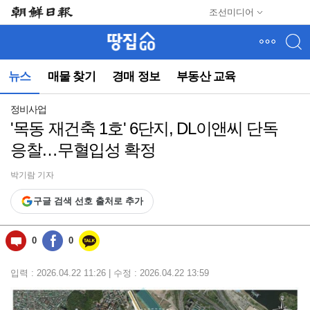
메
조선미디어
뉴
건
너
뛰
뉴스
매물 찾기
경매 정보
부동산 교육
기
(컨
텐
정비사업
츠
'목동 재건축 1호' 6단지, DL이앤씨 단독
영
응찰…무혈입성 확정
역
으
로
박기람 기자
바
구글 검색 선호 출처로 추가
로
이
동)
0
0
입력 : 2026.04.22 11:26 | 수정 : 2026.04.22 13:59