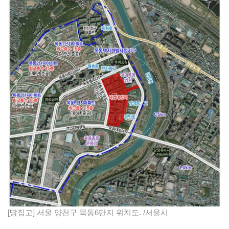
[땅집고] 서울 양천구 목동6단지 위치도. /서울시