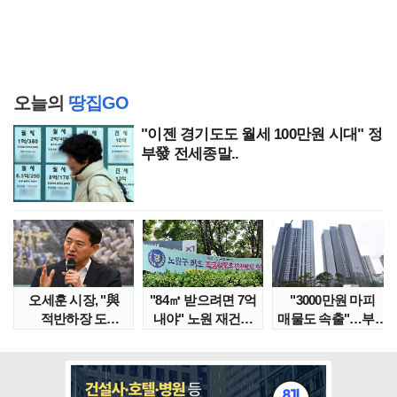
오늘의
땅집GO
"이젠 경기도도 월세 100만원 시대" 정
부發 전세종말..
오세훈 시장, "與
"84㎡ 받으려면 7억
"3000만원 마피
적반하장 도
내야" 노원 재건축
매물도 속출"…부산
넘었다" 반박한
단지서 고령 ..
대단지서도 잔금..
이유는