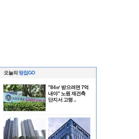
오늘의
땅집GO
"84㎡ 받으려면 7억
내야" 노원 재건축
단지서 고령 ..