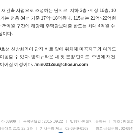
재건축 사업으로 조성하는 단지로, 지하 3층~지상 16층, 10
양가는 전용 84㎡ 기준 17억~18억원대, 115㎡는 21억~22억원
~25억원 구간에 해당해 주택담보대출 한도는 최대 4억원 수
예정이다.
9호선 신방화역이 단지 바로 앞에 위치해 마곡지구와 여의도
이동할 수 있다. 방화뉴타운 내 첫 분양 단지로, 주변에 재건
이어질 예정이다. /
min0212su@chosun.com
아 03909
등록년월일 : 2015 .09.22
발행인·편집인 : 유하용
제호 : 땅집
종대로 21길 22, 2층
기사문의·제보 : 02-6949-6168
광고·사업문의 : 02-6949