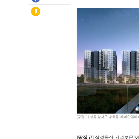
[땅집고] 서울 강서구 방화동 '래미안엘라
[땅집고]
삼성물산 건설부문(이