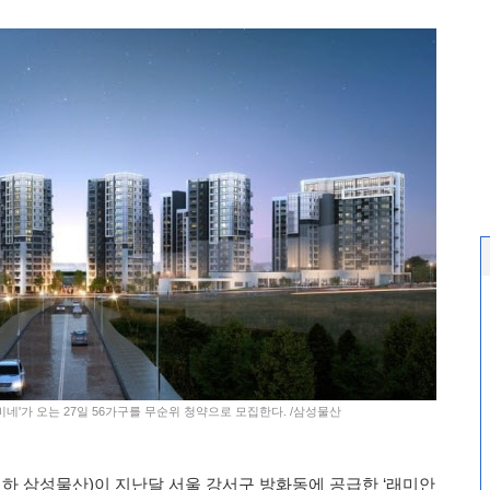
비네'가 오는 27일 56가구를 무순위 청약으로 모집한다. /삼성물산
하 삼성물산)이 지난달 서울 강서구 방화동에 공급한 ‘래미안