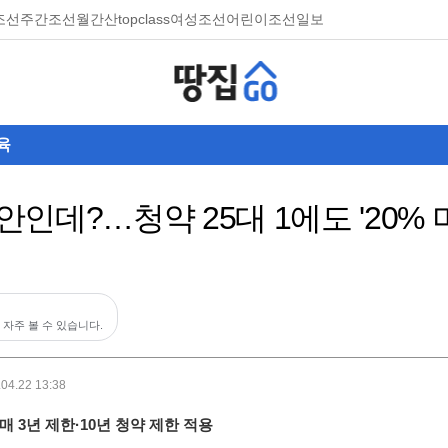
조선
주간조선
월간산
topclass
여성조선
어린이조선일보
육
미안인데?…청약 25대 1에도 '20% 
 자주 볼 수 있습니다.
.04.22 13:38
매 3년 제한·10년 청약 제한 적용