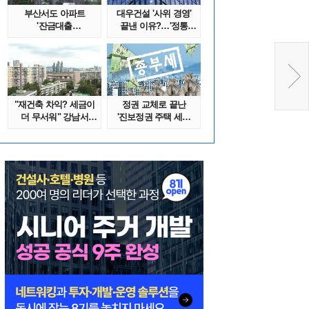
부산서도 아파트
대우건설 '사위 경영'
'잔금대출
끝낸 이유?…'정통
대란'…"대통령 특별
대우맨' 사..
지시..
"재건축 차익? 세금이
정권 교체로 끝난
더 무서워" 강남서
'진보정권 주택 세금
호가 수억 ..
폭탄'