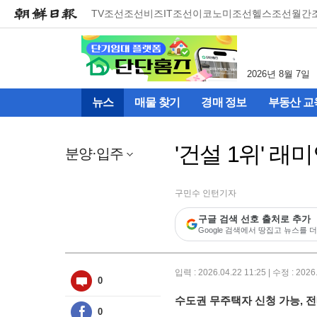
메
TV조선
조선비즈
IT조선
이코노미조선
헬스조선
월간
뉴
건
너
뛰
2026년 8월 7일
기
(컨
뉴스
매물 찾기
경매 정보
부동산 교
텐
츠
영
'건설 1위' 래
역
분양·입주
으
로
바
구민수 인턴기자
로
구글 검색 선호 출처로 추가
이
Google 검색에서 땅집고 뉴스를 더
동)
입력 : 2026.04.22 11:25 | 수정 : 2026
0
수도권 무주택자 신청 가능, 전
0