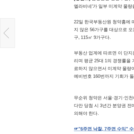
엘라비네’가 일부 미계약 물량
22일 한국부동산원 청약홈에 따
지 않은 56가구를 대상으로 오
구, 115㎡ 9가구다.
부동산 업계에 따르면 이 단지는
리며 평균 25대 1의 경쟁률을
료하지 않으면서 미계약 물량
예비번호 160번까지 기회가 
무순위 청약은 서울·경기·인천
다만 당첨 시 3년간 분양권 전
의해야 한다.
☞
"6
주면
낙찰
, 7
주면
수익
"
수