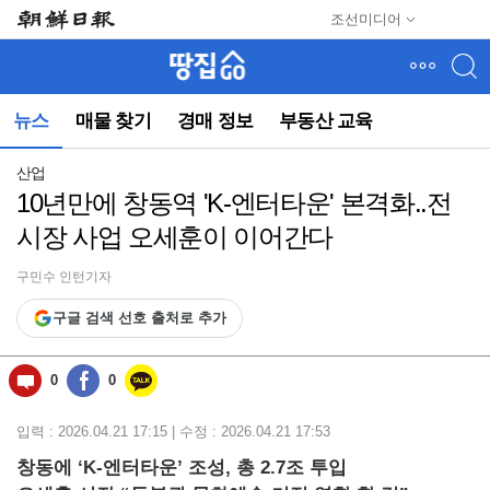
메
조선미디어
뉴
건
너
뛰
뉴스
매물 찾기
경매 정보
부동산 교육
기
(컨
텐
산업
츠
10년만에 창동역 'K-엔터타운' 본격화..전
영
시장 사업 오세훈이 이어간다
역
으
로
구민수 인턴기자
바
구글 검색 선호 출처로 추가
로
이
동)
0
0
입력 : 2026.04.21 17:15 | 수정 : 2026.04.21 17:53
창동에 ‘K-엔터타운’ 조성, 총 2.7조 투입