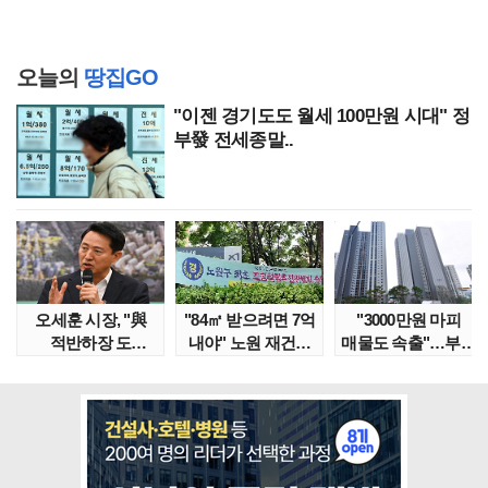
오늘의
땅집GO
"이젠 경기도도 월세 100만원 시대" 정
부發 전세종말..
오세훈 시장, "與
"84㎡ 받으려면 7억
"3000만원 마피
적반하장 도
내야" 노원 재건축
매물도 속출"…부산
넘었다" 반박한
단지서 고령 ..
대단지서도 잔금..
이유는