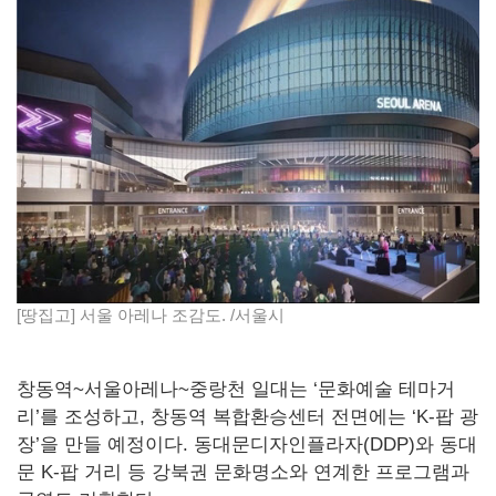
[땅집고] 서울 아레나 조감도. /서울시
창동역~서울아레나~중랑천 일대는 ‘문화예술 테마거
리’를 조성하고, 창동역 복합환승센터 전면에는 ‘K-팝 광
장’을 만들 예정이다. 동대문디자인플라자(DDP)와 동대
문 K-팝 거리 등 강북권 문화명소와 연계한 프로그램과