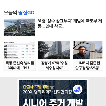
오늘의
땅집GO
81층 '성수 삼표부지' 개발에 국토부 제
동…연내 착공..
목동 준신축 빌라를
감정가 4.7억 '수원
"IMF 때 줍줍한
3억대에…'HUG
서수원자이'
압구정 땅 526평의
말소확약' 서울 빌..
낙찰가는?
위엄" 이수만, 100..
땅집고옥..