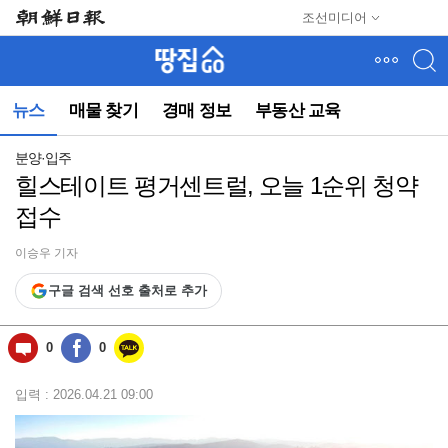
메
조선미디어
뉴
건
너
뛰
뉴스
매물 찾기
경매 정보
부동산 교육
기
(컨
텐
분양·입주
츠
힐스테이트 평거센트럴, 오늘 1순위 청약
영
접수
역
으
로
이승우 기자
바
구글 검색 선호 출처로 추가
로
이
동)
0
0
입력 : 2026.04.21 09:00