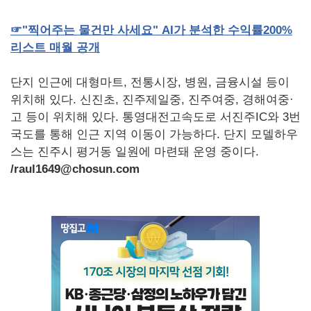
☞
"
찍어주는
물건만
사세요
" AI
가
분석한
수익률
200%
리스트
매월
공개
단지 인근에 대형마트, 전통시장, 병원, 금융시설 등이
위치해 있다. 신진초, 진주제일중, 진주여중, 경해여중·
고 등이 위치해 있다. 통영대전고속도로 서진주IC와 3번
국도를 통해 인근 지역 이동이 가능하다. 단지 모델하우
스는 진주시 평거동 일원에 마련돼 운영 중이다.
/raul1649@chosun.com