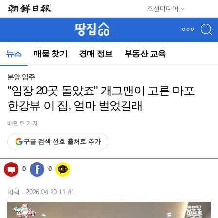
메
조선미디어
뉴
건
너
뛰
뉴스
매물 찾기
경매 정보
부동산 교육
기
(컨
텐
분양·입주
츠
"임장 20곳 돌았죠" 개그맨이 고른 마포
영
한강뷰 이 집, 얼마 벌었길래
역
으
로
배민주 기자
바
구글 검색 선호 출처로 추가
로
이
동)
0
0
입력 : 2026.04.20 11:41