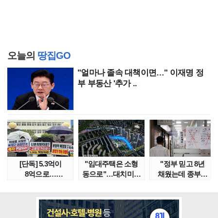
오늘의
땅집GO
"얼마나 졸속 대책이면…" 이재명 정
부 부동산 '추가 ..
[단독] 5.3억이
"임대주택은 소형
"정부 믿고 8년
8억으로…
동으로"…대치미도
채웠는데 종부세
성남복정2지구
'꼼수 소셜믹스'..
수천만원 뛰어"
본청약 분..
임대..