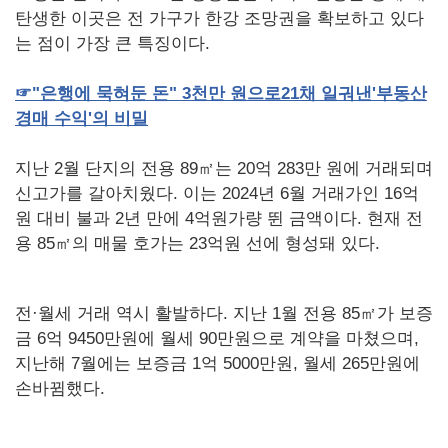
탄생한 이곳은 전 가구가 한강 조망권을 확보하고 있다
는 점이 가장 큰 특징이다.
☞
"
은행에
묵혀둔
돈
" 3
천만
원으로
21
채
일궈낸
'
부동산
경매
수익
'
의
비밀
지난 2월 단지의 전용 89㎡는 20억 283만 원에 거래되며
신고가를 갈아치웠다. 이는 2024년 6월 거래가인 16억
원 대비 불과 2년 만에 4억원가량 뛴 금액이다. 현재 전
용 85㎡의 매물 호가는 23억원 선에 형성돼 있다.
전·월세 거래 역시 활발하다. 지난 1월 전용 85㎡가 보증
금 6억 9450만원에 월세 90만원으로 계약을 마쳤으며,
지난해 7월에는 보증금 1억 5000만원, 월세 265만원에
손바뀜했다.