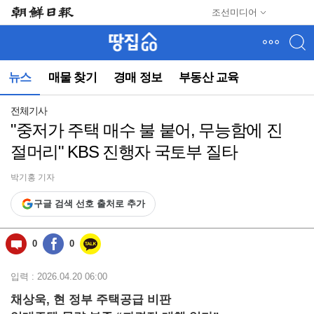
메
조선미디어
뉴
건
너
뛰
뉴스
매물 찾기
경매 정보
부동산 교육
기
(컨
텐
전체기사
츠
"중저가 주택 매수 불 붙어, 무능함에 진
영
절머리" KBS 진행자 국토부 질타
역
으
로
박기홍 기자
바
구글 검색 선호 출처로 추가
로
이
동)
0
0
입력 : 2026.04.20 06:00
채상욱, 현 정부 주택공급 비판