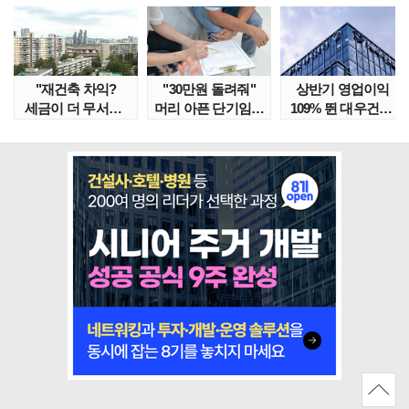
"재건축 차익?
"30만원 돌려줘"
상반기 영업이익
세금이 더 무서워"
머리 아픈 단기임대
109% 뛴 대우건설,
강남서 호가 수억 ..
보증금 분쟁 막..
주가는 '고점 대..