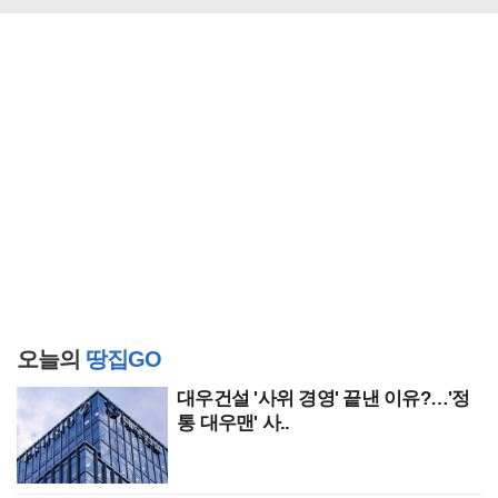
오늘의
땅집GO
대우건설 '사위 경영' 끝낸 이유?…'정
통 대우맨' 사..