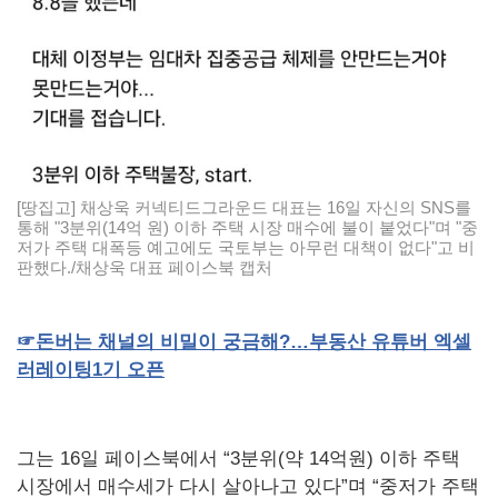
[땅집고] 채상욱 커넥티드그라운드 대표는 16일 자신의 SNS를
통해 "3분위(14억 원) 이하 주택 시장 매수에 불이 붙었다"며 "중
저가 주택 대폭등 예고에도 국토부는 아무런 대책이 없다"고 비
판했다./채상욱 대표 페이스북 캡처
☞
돈버는
채널의
비밀이
궁금해
?
…부동산
유튜버
엑셀
러레이팅
1
기
오픈
그는 16일 페이스북에서 “3분위(약 14억원) 이하 주택
시장에서 매수세가 다시 살아나고 있다”며 “중저가 주택